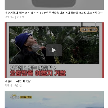
거창여행의 필수코스 베스트 10 #우두산출렁다리 #외동마을 #서핑파크 #차오원 #월성우주창의과학관 #사과테마파크
여행가자 | 4년 전
겨울에 느끼는 따듯함
캐내네 | 4년 전