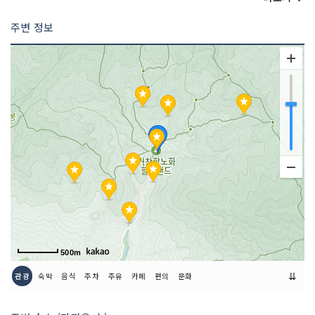
주변 정보
500m
⇊
관광
숙박
음식
주차
주유
카페
편의
문화