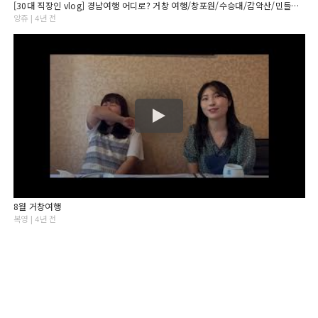
[30대 직장인 vlog] 경남여행 어디로? 거창 여행/창포원/수승대/감악산/민들레울
앙쥬 | 4년 전
8월 거창여행
복영 | 4년 전