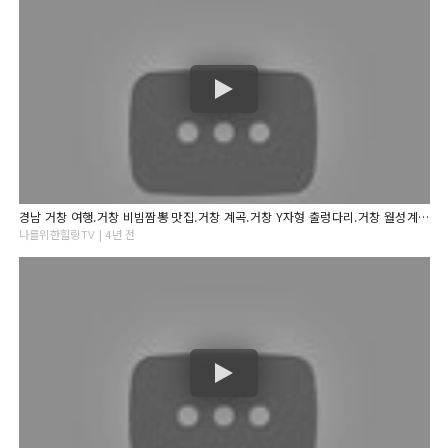
경남 거창 여행.거창 비빔짬뽕 맛집.거창 계곡.거창 Y자형 출렁다리.거창 월성계곡 사선대와 수승대
나를위한힐링TV | 4년 전