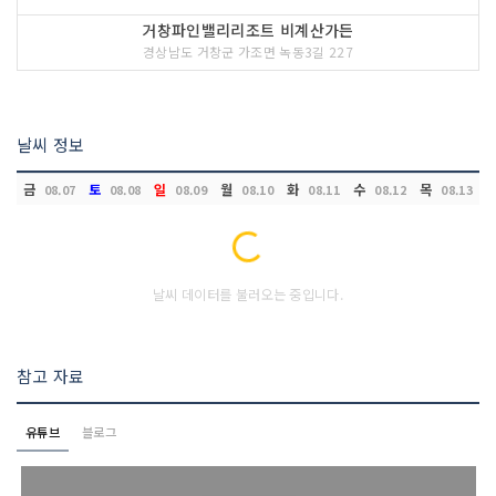
거창파인밸리리조트 비계산가든
경상남도 거창군 가조면 녹동3길 227
날씨 정보
금
토
일
월
화
수
목
08.07
08.08
08.09
08.10
08.11
08.12
08.13
Loading...
날씨 데이터를 불러오는 중입니다.
참고 자료
유튜브
블로그