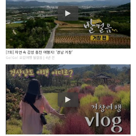
[7회] 자연 속 감성 충전 여행지! '경남 거창'
Go!Go! 오감여행 발걸음 | 4년 전