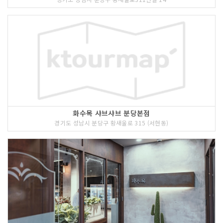
화수목 샤브샤브 분당본점
경기도 성남시 분당구 황새울로 315 (서현동)