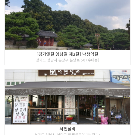
[경기옛길 영남길 제2길] 낙생역길
경기도 성남시 분당구 분당로 50 (수내동)
서현실비
경기도 성남시 분당구 황새울로311번길 14