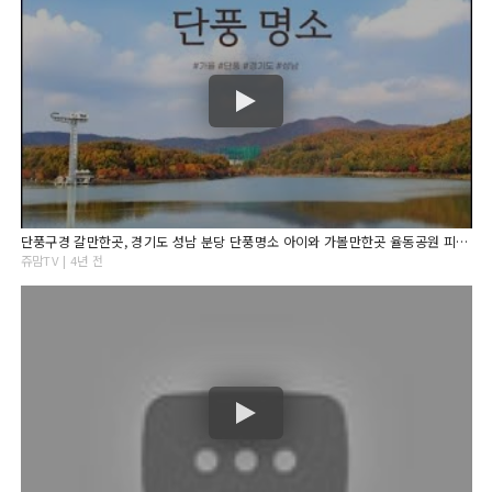
단풍구경 갈만한곳, 경기도 성남 분당 단풍명소 아이와 가볼만한곳 율동공원 피크닉
쥬맘TV | 4년 전