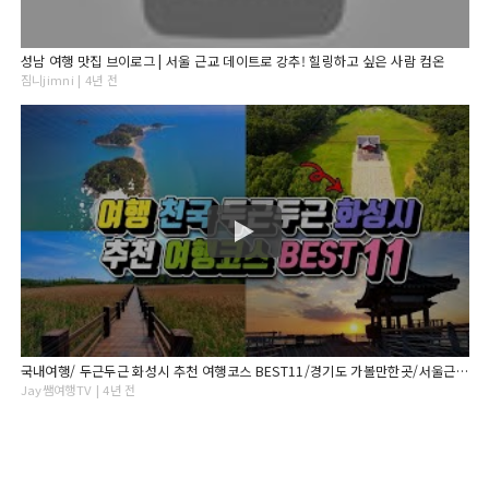
성남 여행 맛집 브이로그 | 서울 근교 데이트로 강추! 힐링하고 싶은 사람 컴온
짐니jimni | 4년 전
국내여행/ 두근두근 화성시 추천 여행코스 BEST11/경기도 가볼만한곳/서울근교 가볼만한곳/ 8월추천여행지 /9월추천여행지/당일치기 국내여행
Jay쌤여행TV | 4년 전