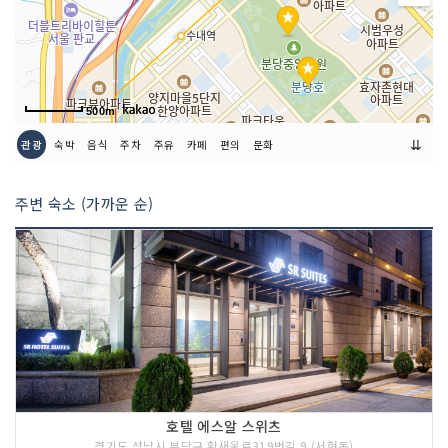
500m
⇊
관광
숙박
음식
주차
주유
카페
편의
문화
주변 숙소 (가까운 순)
호텔 에스알 스위츠
경기도 성남시 분당구 황새울로319번길 9 (서현동)