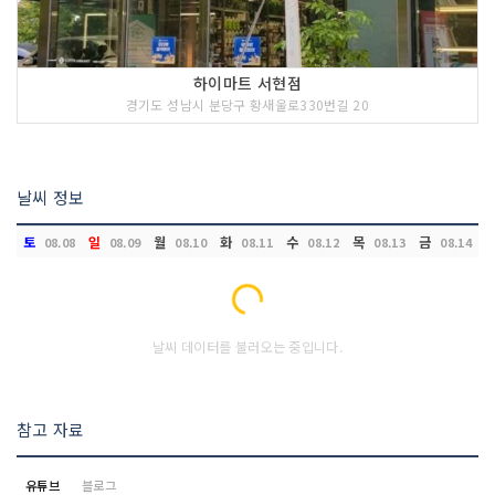
하이마트 서현점
경기도 성남시 분당구 황새울로330번길 20
날씨 정보
토
일
월
화
수
목
금
08.08
08.09
08.10
08.11
08.12
08.13
08.14
Loading...
날씨 데이터를 불러오는 중입니다.
참고 자료
유튜브
블로그