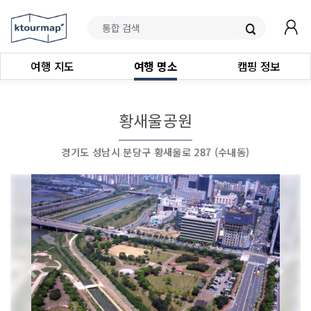
여행 지도
여행 명소
캠핑 정보
황새울공원
경기도 성남시 분당구 황새울로 287 (수내동)