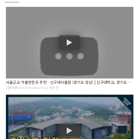
서울근교 가볼만한곳 추천 - 신구대식물원 (경기도 성남) | 신구대학교, 경기도 여행, 수목원, 꽃 구경, 수국, 1분여행
1분여행 Short Korea Tra | 4년 전