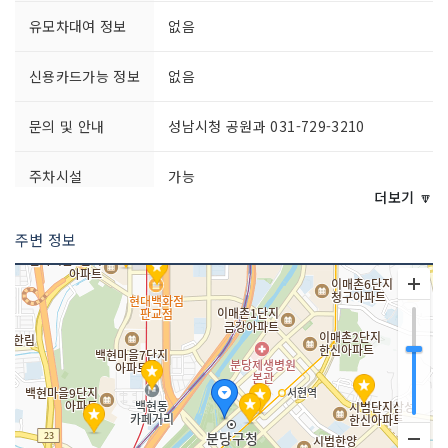
유모차대여 정보
없음
신용카드가능 정보
없음
문의 및 안내
성남시청 공원과 031-729-3210
주차시설
가능
더보기 🔽
쉬는날
연중무휴
주변 정보
이용시간
상시 개방