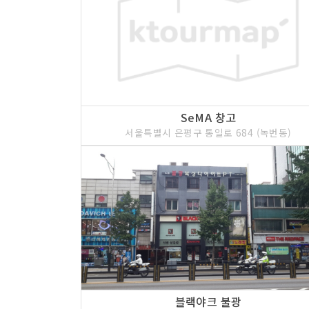
SeMA 창고
서울특별시 은평구 통일로 684 (녹번동)
블랙야크 불광