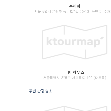
수채화
서울특별시 은평구 녹번로7길 20-18 (녹번동, 수채
디비하우스
서울특별시 은평구 서오릉로 100 (대조동)
주변 관광 명소