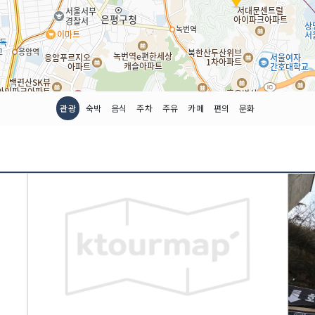
관광
숙박
음식
주차
주유
카페
편의
문화