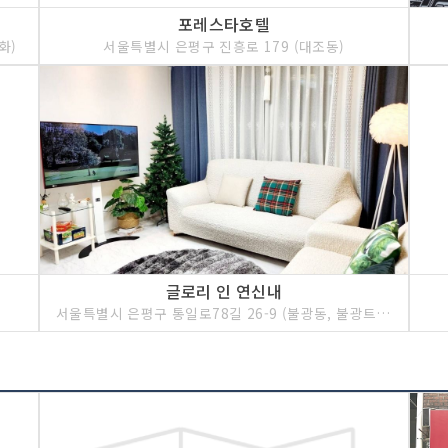
포레스타호텔
화)
서울특별시 은평구 진흥로 179 (대조동)
글로리 인 연신내
서울특별시 은평구 통일로78길 26-9 (불광동, 불광트레비앙)