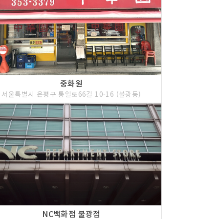
중화원
서울특별시 은평구 통일로66길 10-16 (불광동)
NC백화점 불광점