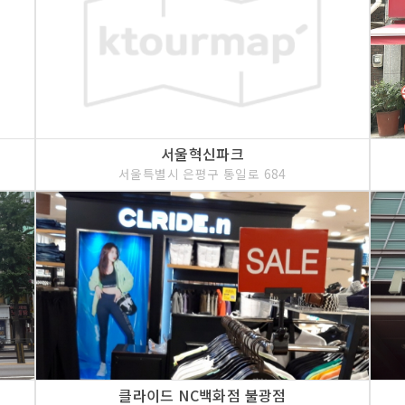
서울혁신파크
서울특별시 은평구 통일로 684
클라이드 NC백화점 불광점