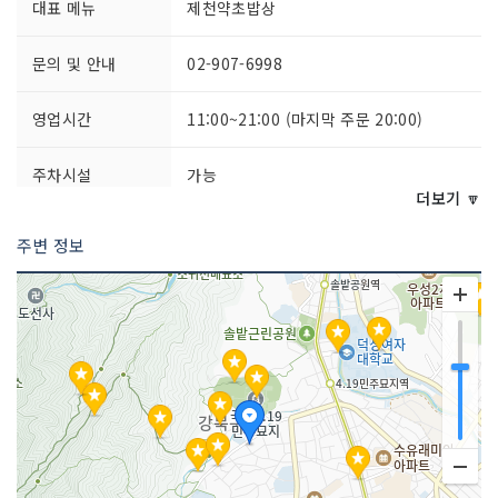
대표 메뉴
제천약초밥상
문의 및 안내
02-907-6998
영업시간
11:00~21:00 (마지막 주문 20:00)
주차시설
가능
더보기 🔽
쉬는날
매주 목요일
주변 정보
취급 메뉴
한우 제천약초쟁반 / 한우 제천약초떡갈
비
인허가번호
20080053161