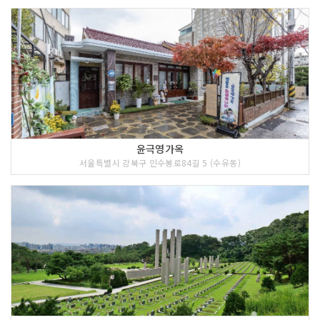
윤극영가옥
서울특별시 강북구 인수봉로84길 5 (수유동)