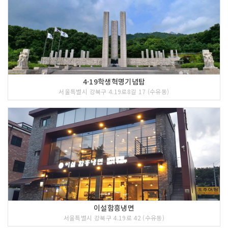
4·19학생혁명기념탑
서울특별시 강북구 4.19로8길 17 (수유동)
이설함흥냉면
서울특별시 강북구 4.19로 42 (수유동)