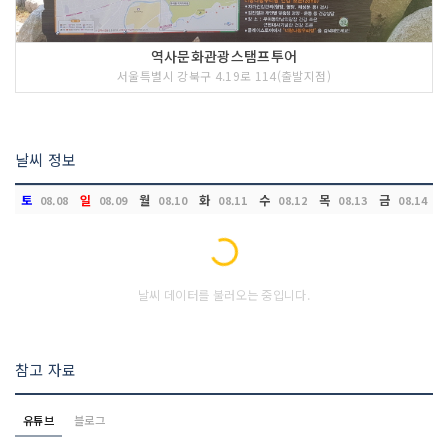
역사문화관광스탬프투어
서울특별시 강북구 4.19로 114(출발지점)
날씨 정보
토
일
월
화
수
목
금
08.08
08.09
08.10
08.11
08.12
08.13
08.14
Loading...
날씨 데이터를 불러오는 중입니다.
참고 자료
유튜브
블로그