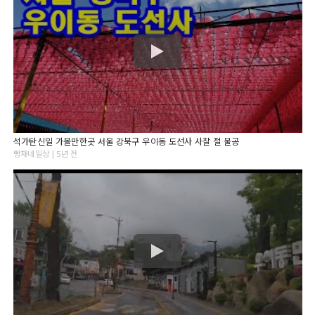
석가탄신일 가볼만한곳 서울 강북구 우이동 도선사 사찰 절 불공
빵재네일상 | 5년 전