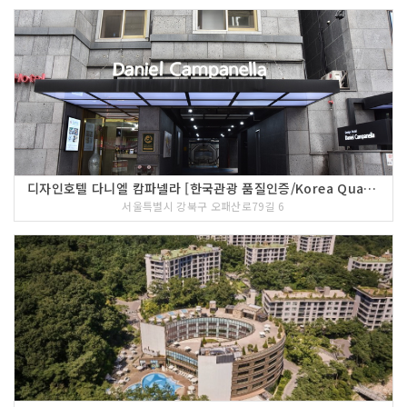
디자인호텔 다니엘 캄파넬라 [한국관광 품질인증/Korea Quality]
서울특별시 강북구 오패산로79길 6