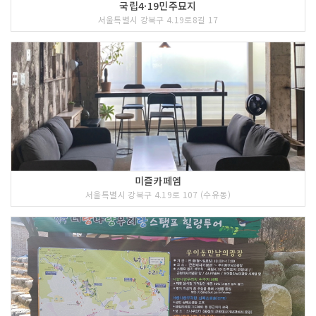
국립4·19민주묘지
서울특별시 강북구 4.19로8길 17
미즐카페엠
서울특별시 강북구 4.19로 107 (수유동)