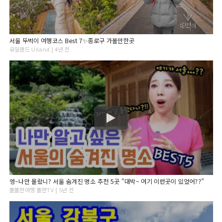
서울 뚜벅이 여행코스 Best 7✨종로구 가볼만한곳
유일랜드 Uiland | 4년 전
엥~나만 몰랐니? 서울 숨겨진 명소 추천 5곳 "대박~ 여기 이런곳이 있었어??"
똘똘한여행 똘란TV | 5년 전