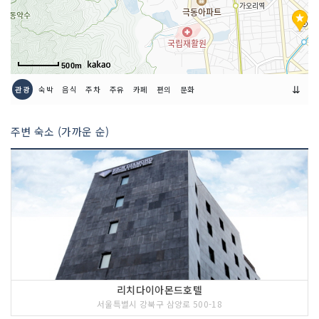
500m
⇊
관광
숙박
음식
주차
주유
카페
편의
문화
주변 숙소 (가까운 순)
리치다이아몬드호텔
서울특별시 강북구 삼양로 500-18