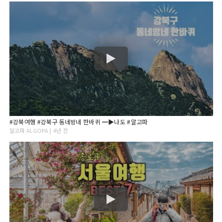
#강북여행 #강북구 동네방네 한바퀴 ━▶나도 #알고파
알고파 ALGOPA | 4년 전