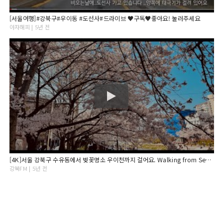
[서울여행]#강북구#우이동 #도선사#드라이브 ♥구독♥좋아요! 눌러주세요
아자해피 | 5년 전
[4K]서울 강북구 수유동에서 벚꽃명소 우이천까지 걸어요. Walking from Seoul Gangbukgu Suyu-dong to Uicheon
강북FM | 5년 전