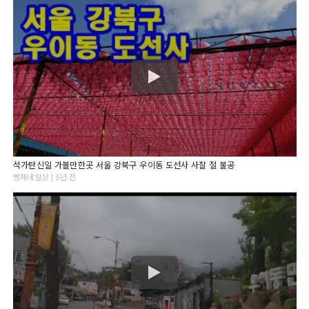
석가탄신일 가볼만한곳 서울 강북구 우이동 도선사 사찰 절 불공
빵재네일상 | 5년 전