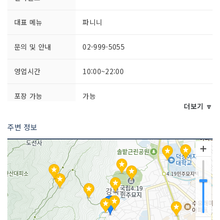
대표 메뉴
파니니
문의 및 안내
02-999-5055
영업시간
10:00~22:00
포장 가능
가능
더보기 🔽
주차시설
가능
주변 정보
쉬는날
연중무휴
취급 메뉴
프랜치 토스트 / 샌드위치 / 아메리카노
등
인허가번호
20080053070