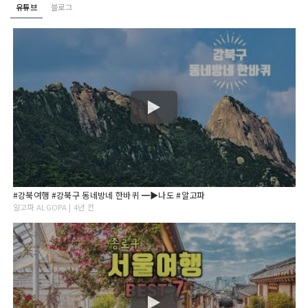
유튜브
블로그
#강북여행 #강북구 동네방네 한바퀴 ━▶나도 #알고파
알고파 ALGOPA | 4년 전