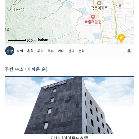
500m
⇊
관광
숙박
음식
주차
주유
카페
편의
문화
주변 숙소 (가까운 순)
리치다이아몬드호텔