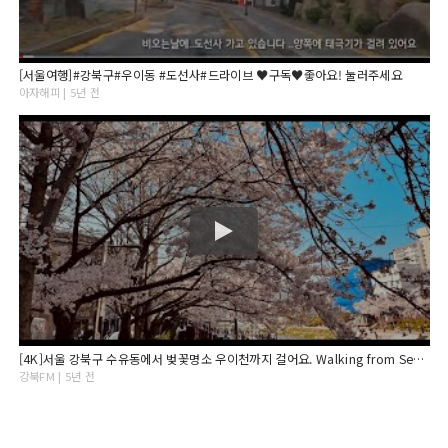
[서울여행]#강북구#우이동 #도선사#드라이브 ♥구독♥좋아요! 눌러주세요
아자해피 | 5년 전
[4K]서울 강북구 수유동에서 벚꽃명소 우이천까지 걸어요. Walking from Seoul Gangbukgu Suyu-dong to Uicheon
강북FM | 5년 전