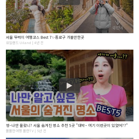
서울 뚜벅이 여행코스 Best 7✨종로구 가볼만한곳
유일랜드 Uiland | 4년 전
엥~나만 몰랐니? 서울 숨겨진 명소 추천 5곳 "대박~ 여기 이런곳이 있었어??"
똘똘한여행 똘란TV | 5년 전