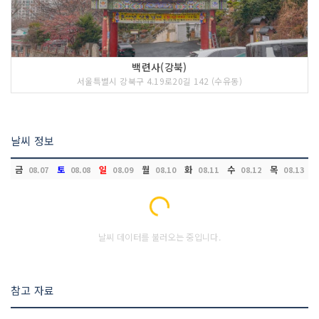
백련사(강북)
서울특별시 강북구 4.19로20길 142 (수유동)
날씨 정보
금
토
일
월
화
수
목
08.07
08.08
08.09
08.10
08.11
08.12
08.13
Loading...
날씨 데이터를 불러오는 중입니다.
참고 자료