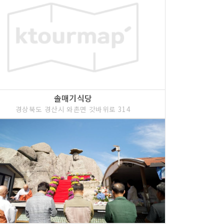
솔매기식당
경상북도 경산시 와촌면 갓바위로 314