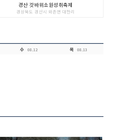
경산 갓바위소원성취축제
경상북도 경산시 와촌면 대한리
수
목
08.12
08.13