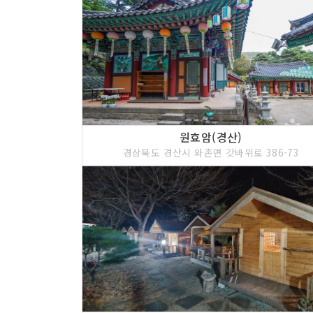
원효암(경산)
경상북도 경산시 와촌면 갓바위로 386-73