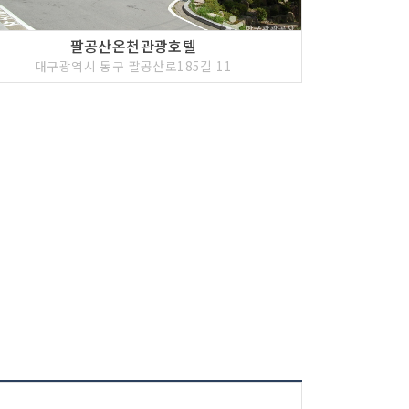
팔공산온천관광호텔
대구광역시 동구 팔공산로185길 11