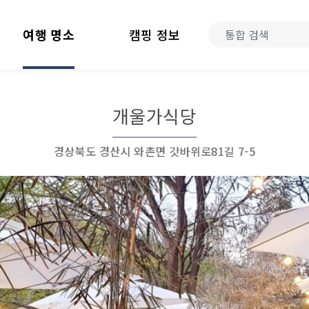
여행 명소
캠핑 정보
개울가식당
경상북도 경산시 와촌면 갓바위로81길 7-5