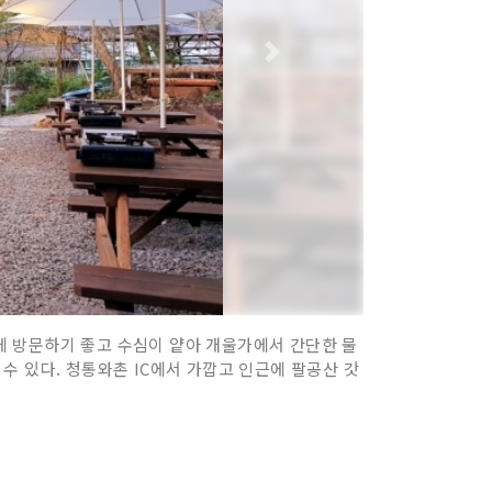
에 방문하기 좋고 수심이 얕아 개울가에서 간단한 물
 수 있다. 청통와촌 IC에서 가깝고 인근에 팔공산 갓