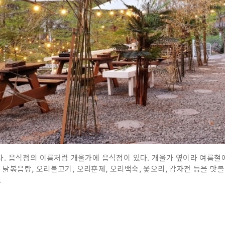
. 음식점의 이름처럼 개울가에 음식점이 있다. 개울가 옆이라 여름철
에 닭볶음탕, 오리불고기, 오리훈제, 오리백숙, 옻오리, 감자전 등을 맛볼
.