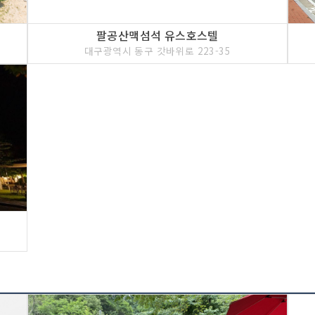
팔공산맥섬석 유스호스텔
대구광역시 동구 갓바위로 223-35