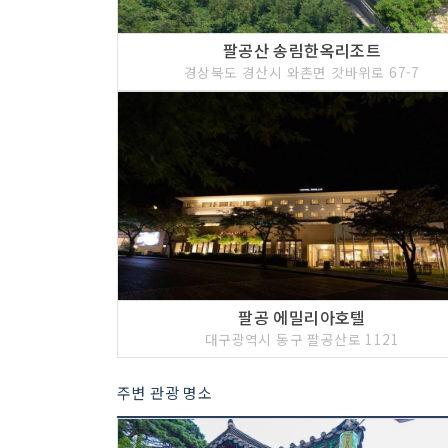
팔공산 송림한옥리조트
경상북도 경산시 와촌면 갓바위로 67-7
팔공 에밀리아호텔
대구광역시 동구 팔공산로 1121
주변 관광 명소