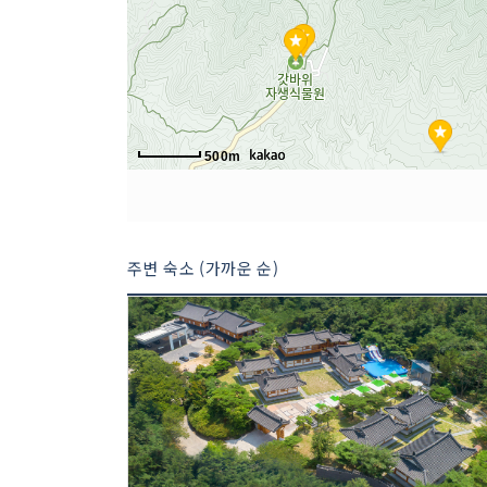
500m
주변 숙소 (가까운 순)