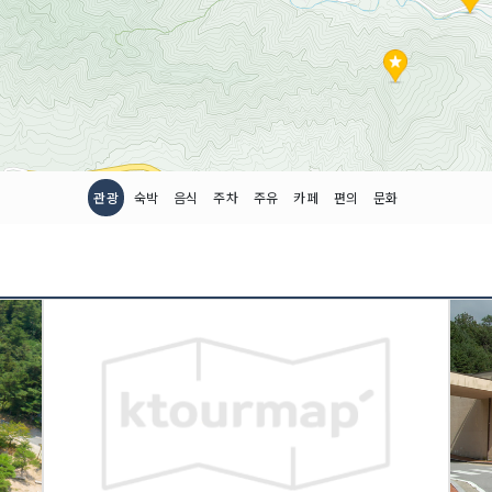
관광
숙박
음식
주차
주유
카페
편의
문화