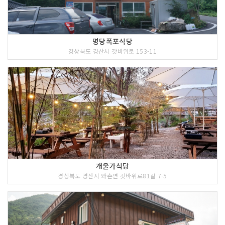
명당폭포식당
경상북도 경산시 갓바위로 153-11
개울가식당
경상북도 경산시 와촌면 갓바위로81길 7-5