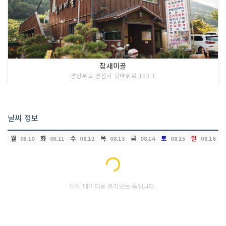
참새미골
경상북도 경산시 갓바위로 153-1
날씨 정보
월
화
수
목
금
토
일
08.10
08.11
08.12
08.13
08.14
08.15
08.16
Loading...
날씨 데이터를 불러오는 중입니다.