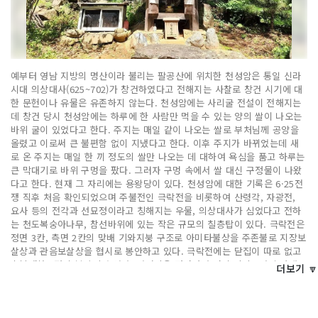
예부터 영남 지방의 명산이라 불리는 팔공산에 위치한 천성암은 통일 신라
시대 의상대사(625~702)가 창건하였다고 전해지는 사찰로 창건 시기에 대
한 문헌이나 유물은 유존하지 않는다. 천성암에는 사리굴 전설이 전해지는
데 창건 당시 천성암에는 하루에 한 사람만 먹을 수 있는 양의 쌀이 나오는
바위 굴이 있었다고 한다. 주지는 매일 같이 나오는 쌀로 부처님께 공양을
올렸고 이로써 큰 불편함 없이 지냈다고 한다. 이후 주지가 바뀌었는데 새
로 온 주지는 매일 한 끼 정도의 쌀만 나오는 데 대하여 욕심을 품고 하루는
큰 막대기로 바위 구멍을 팠다. 그러자 구멍 속에서 쌀 대신 구정물이 나왔
다고 한다. 현재 그 자리에는 용왕당이 있다. 천성암에 대한 기록은 6·25전
쟁 직후 처음 확인되었으며 주불전인 극락전을 비롯하여 산령각, 자광전,
요사 등의 전각과 선묘정이라고 칭해지는 우물, 의상대사가 심었다고 전하
는 천도복숭아나무, 참선바위에 있는 작은 규모의 칠층탑이 있다. 극락전은
정면 3칸, 측면 2칸의 맞배 기와지붕 구조로 아미타불상을 주존불로 지장보
살상과 관음보살상을 협시로 봉안하고 있다. 극락전에는 닫집이 따로 없고
후불탱화 3점이 봉안되어 있다. 산령각은 정면과 측면이 각각 1칸인 맞배
더보기 🔽
기와지붕 구조로, 산신이 호랑이를 타고 있는 신중탱화 등 2점의 탱화가 조
성되어 있다. 이 외에 정면 3칸, 측면 1칸의 요사와 패널로 건축한 요사 2동
이 있다. 의상대사가 식수로 쓰던 선묘정은 겨울에도 도롱뇽이 서식한다고