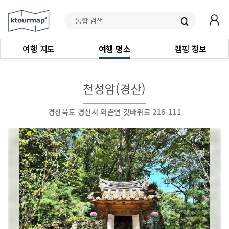
여행 지도
여행 명소
캠핑 정보
천성암(경산)
경상북도 경산시 와촌면 갓바위로 216-111