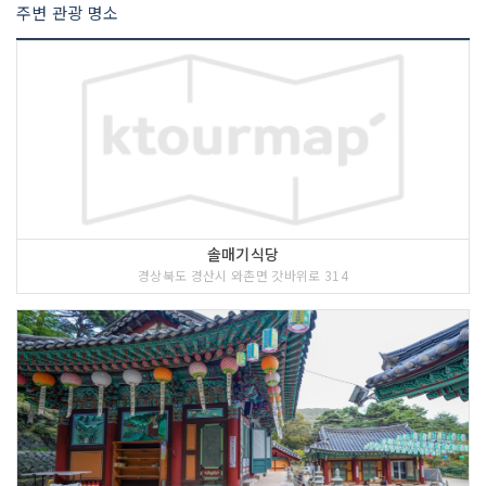
주변 관광 명소
솔매기식당
경상북도 경산시 와촌면 갓바위로 314