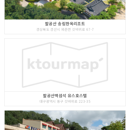
팔공산 송림한옥리조트
경상북도 경산시 와촌면 갓바위로 67-7
팔공산맥섬석 유스호스텔
대구광역시 동구 갓바위로 223-35