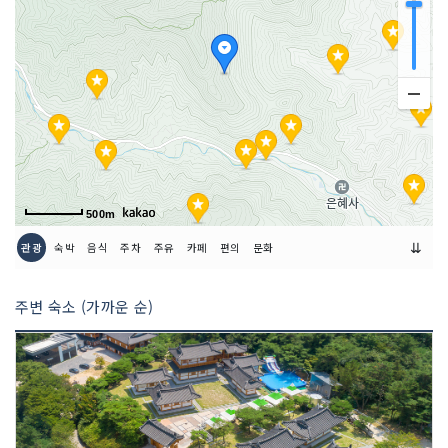
500m
⇊
관광
숙박
음식
주차
주유
카페
편의
문화
주변 숙소 (가까운 순)