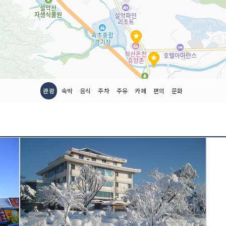
관광
숙박
음식
주차
주유
카페
편의
문화