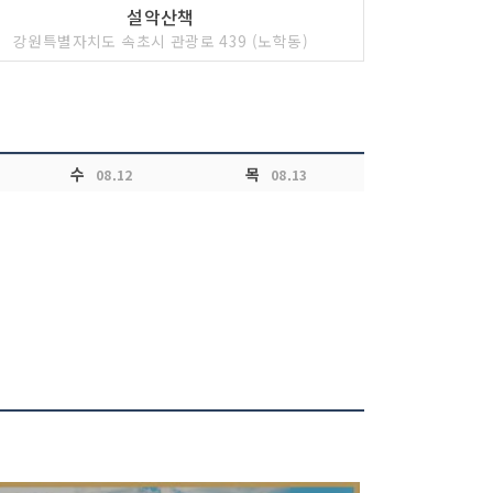
설악산책
강원특별자치도 속초시 관광로 439 (노학동)
수
목
08.12
08.13