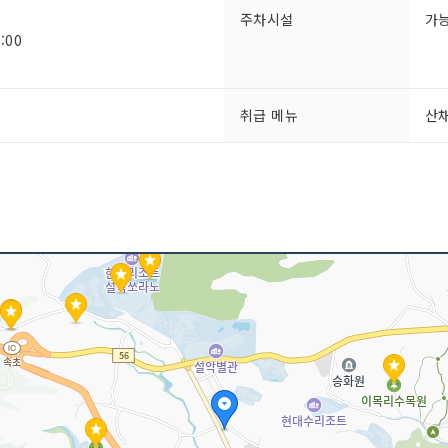
주차시설
가
:00
취급 메뉴
산채