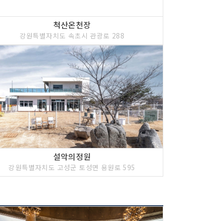
척산온천장
강원특별자치도 속초시 관광로 288
설악의정원
강원특별자치도 고성군 토성면 용원로 595