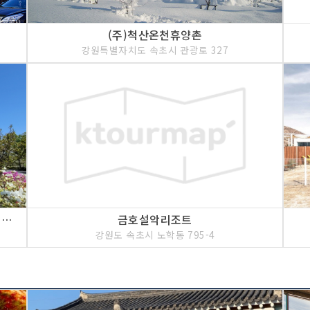
(주)척산온천휴양촌
강원특별자치도 속초시 관광로 327
호텔 아마란스 [한국관광 품질인증/Korea Quality]
금호설악리조트
강원도 속초시 노학동 795-4