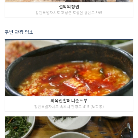
설악의정원
강원특별자치도 고성군 토성면 용원로 595
주변 관광 명소
최옥란할머니순두부
강원특별자치도 속초시 관광로 415 (노학동)