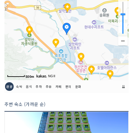
취급 메뉴
산채비빔밥 / 황태해장국 / 얼큰순두부 등
인허가번호
19960392042
, NGII
500m
⇊
관광
숙박
음식
주차
주유
카페
편의
문화
주변 숙소 (가까운 순)