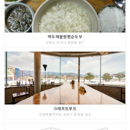
백두해물짬뽕순두부
강원도 속초시 관광로 407
크래프트루트
강원특별자치도 속초시 관광로 418