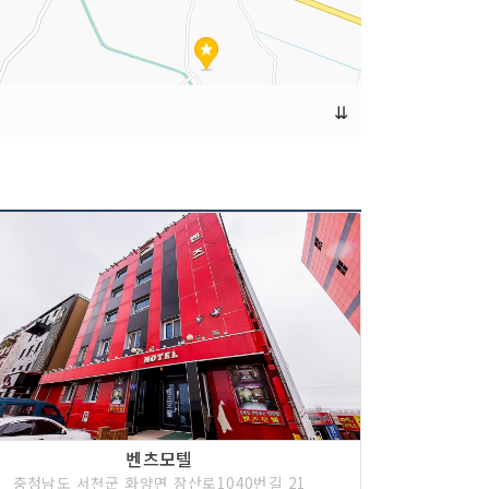
⇊
벤츠모텔
충청남도 서천군 화양면 장산로1040번길 21