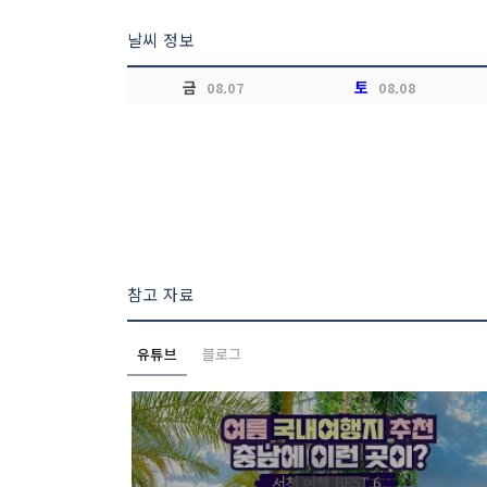
날씨 정보
금
토
08.07
08.08
참고 자료
유튜브
블로그