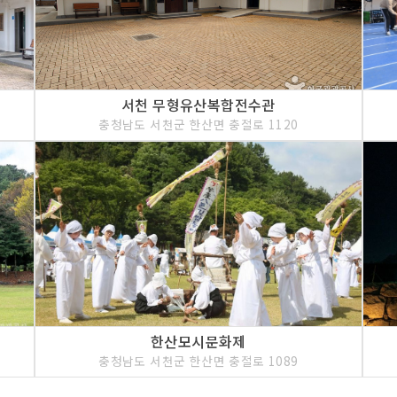
서천 무형유산복합전수관
충청남도 서천군 한산면 충절로 1120
한산모시문화제
충청남도 서천군 한산면 충절로 1089