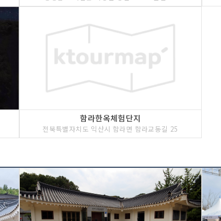
함라한옥체험단지
전북특별자치도 익산시 함라면 함라교동길 25