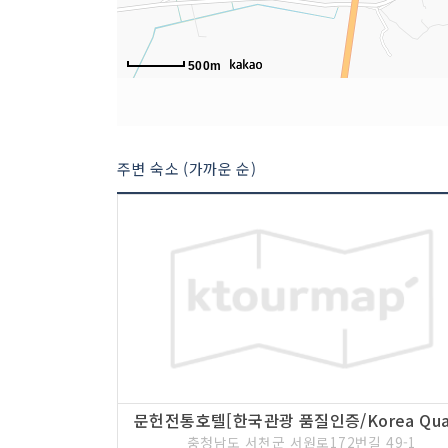
500m
주변 숙소 (가까운 순)
충청남도 서천군 서원로172번길 49-1