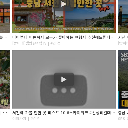
여름 국내여행지 추천✨ 충남 당일치기 여행지 서천 가볼만한곳 여행 코스 BEST6
아이부터 어른까지 모두가 좋아하는 여행지 추천해드립니다. 충남 서천 가볼만한 곳 다섯 곳만 추려봤어요.
[빵이네]캠핑&여행TV | 4년 전
[빵이
서천당일여행 | 장항송림과스카이워크 | 마량리동백숲 | 신성리갈대밭
서천에 가볼 만한 곳 베스트 10 #스카이워크 #신성리갈대밭 #갯벌체험
충남 
여행가자 | 4년 전
SBS 