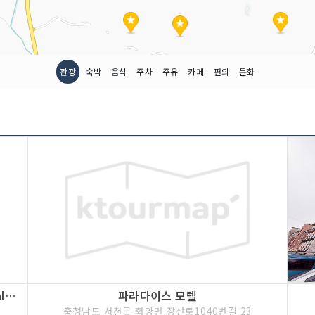
관광
숙박
음식
주차
주유
카페
편의
문화
문헌전통호텔[한국관광 품질인증/Korea Quality]
파라다이스 모텔
충청남도 서천군 화양면 장산로1040번길 23