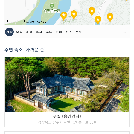
500m
⇊
관광
숙박
음식
주차
주유
카페
편의
문화
주변 숙소 (가까운 순)
푸실 (송강정사)
경상북도 상주시 사벌국면 용마로 560