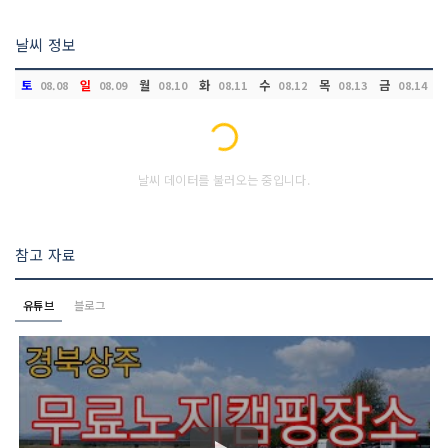
날씨 정보
토
일
월
화
수
목
금
08.08
08.09
08.10
08.11
08.12
08.13
08.14
Loading...
날씨 데이터를 불러오는 중입니다.
참고 자료
유튜브
블로그