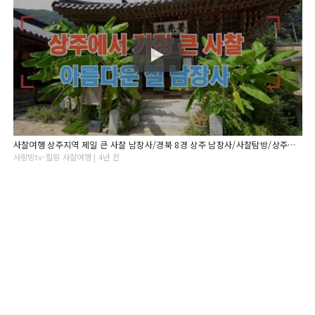
사찰여행 상주지역 제일 큰 사찰 남장사/경북 8경 상주 남장사/사찰탐방/상주가볼만한곳/경북사찰
사랑방tv-힐링 사찰여행 | 4년 전