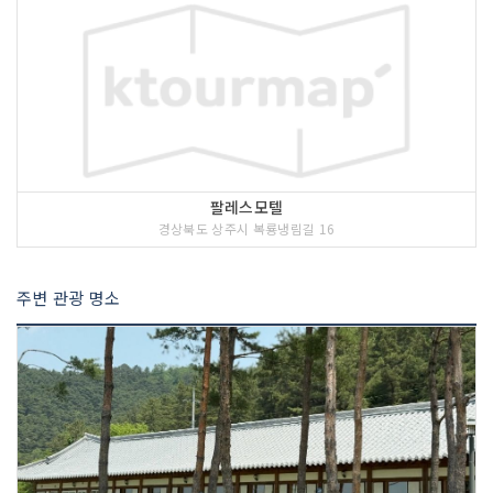
팔레스모텔
경상북도 상주시 복룡냉림길 16
주변 관광 명소