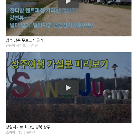
경북 상주 무료노지 공개..
산들이 라이프 | 4년 전
당일치기로 최고인 경북 상주
스위머팝TV | 4년 전