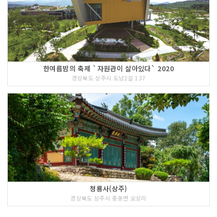
한여름밤의 축제 `자원관이 살아있다` 2020
경상북도 상주시 도남2길 137
청룡사(상주)
경상북도 상주시 중동면 오상리