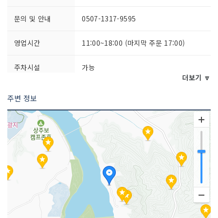
문의 및 안내
0507-1317-9595
영업시간
11:00~18:00 (마지막 주문 17:00)
주차시설
가능
더보기 🔽
쉬는날
매주 월요일 / 매월 마지막주 화요일
주변 정보
취급 메뉴
도토리무침 / 상도비빔밥 / 잔치국수 / 정
구지전 등
인허가번호
20220797047