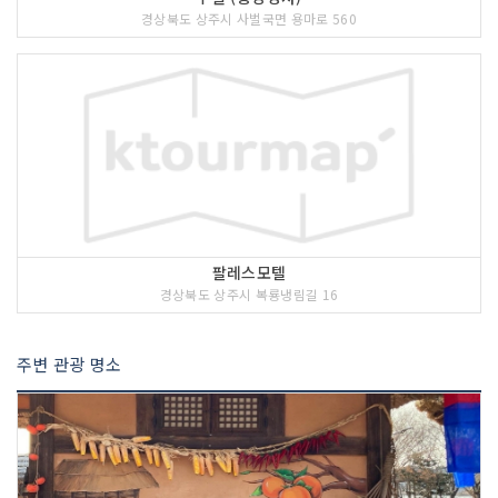
경상북도 상주시 사벌국면 용마로 560
팔레스모텔
경상북도 상주시 복룡냉림길 16
주변 관광 명소