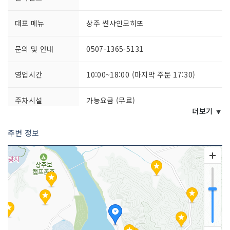
대표 메뉴
상주 썬샤인모히또
문의 및 안내
0507-1365-5131
영업시간
10:00~18:00 (마지막 주문 17:30)
주차시설
가능요금 (무료)
더보기 🔽
쉬는날
매주 월요일
주변 정보
취급 메뉴
카페라떼 / 티 세트 / 아이스크림 브라우
니 등
인허가번호
20240856319