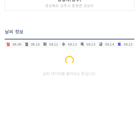
경상북도 상주시 중동면 오상리
날씨 정보
일
월
화
수
목
금
토
08.09
08.10
08.11
08.12
08.13
08.14
08.15
Loading...
날씨 데이터를 불러오는 중입니다.