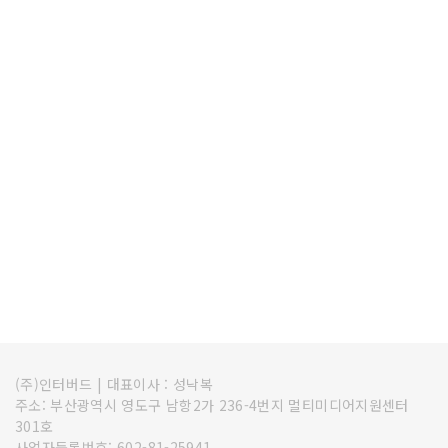
(주)인터버드
|
대표이사 : 성낙복
주소: 부산광역시 영도구 남항2가 236-4번지 멀티미디어지원센터
301호
사업자등록번호: 602-81-25941