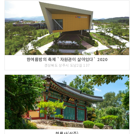
한여름밤의 축제 `자원관이 살아있다` 2020
경상북도 상주시 도남2길 137
청룡사(상주)