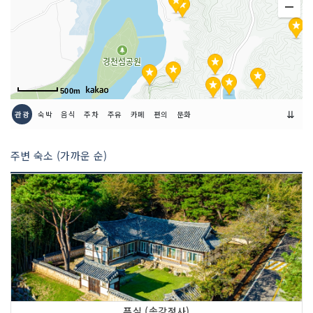
500m
⇊
관광
숙박
음식
주차
주유
카페
편의
문화
주변 숙소 (가까운 순)
푸실 (송강정사)