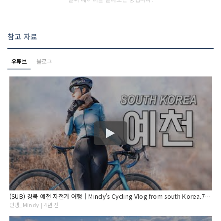
참고 자료
유튜브
블로그
(SUB) 경북 예천 자전거 여행│Mindy's Cycling Vlog from south Korea.77│Yecheon-gun, Korea bike tour
민댕_Mindy | 4년 전