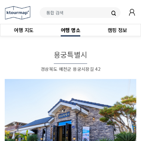
여행 지도
여행 명소
캠핑 정보
용궁특별시
경상북도 예천군 용궁시장길 42