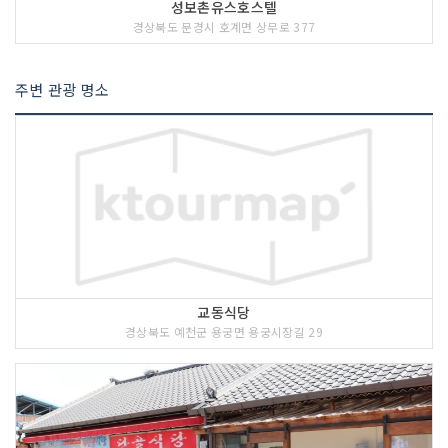
성보촌유스호스텔
경상북도 문경시 호계면 상무로 377
주변 관광 명소
교동식당
경상북도 예천군 용궁면 용궁시장길 29