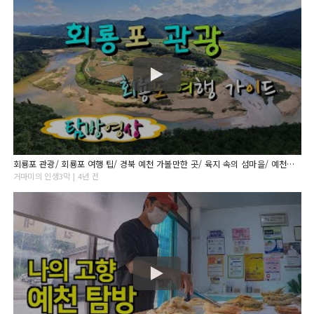
회룡포 관광/ 회룡포 여행 팁/ 경북 예천 가볼만한 곳/ 육지 속의 섬마을/ 예천제1경
거마미의 인생3막 | 4년 전