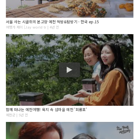
서울 사는 시골쥐의 본고향 예천 먹방&탐방기 - 한국 ep.15
여행가 제이 [Jay world tr | 4년 전
함께 떠나는 예천여행! 육지 속 섬마을 예천 '회룡포'
예천군 | 5년 전