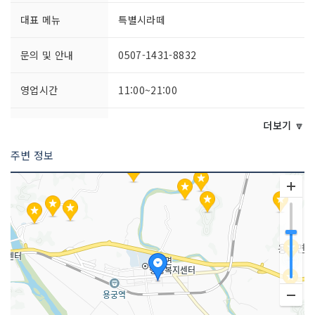
대표 메뉴
특별시라떼
문의 및 안내
0507-1431-8832
영업시간
11:00~21:00
주차시설
가능
더보기 🔽
주변 정보
쉬는날
매주 화요일
취급 메뉴
브라운치즈크로플 / 수제 대추차 / 페퍼로
니피자 등
인허가번호
20210575032