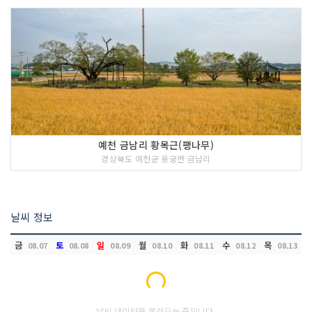
예천 금남리 황목근(팽나무)
경상북도 예천군 용궁면 금남리
날씨 정보
금
토
일
월
화
수
목
08.07
08.08
08.09
08.10
08.11
08.12
08.13
Loading...
날씨 데이터를 불러오는 중입니다.