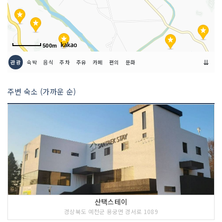
500m
⇊
관광
숙박
음식
주차
주유
카페
편의
문화
주변 숙소 (가까운 순)
산택스테이
경상북도 예천군 용궁면 경서로 1089