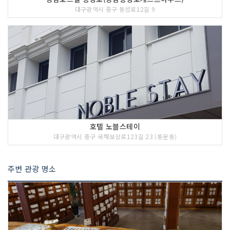
대구광역시 중구 동성로12길 9
호텔 노블스테이
대구광역시 중구 국채보상로123길 23 (동문동)
주변 관광 명소