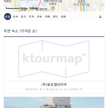
500m
⇊
관광
숙박
음식
주차
주유
카페
편의
문화
주변 숙소 (가까운 순)
(주)동성갤러리아
대구광역시 중구 동성로2길 18-19 (삼덕동1가)