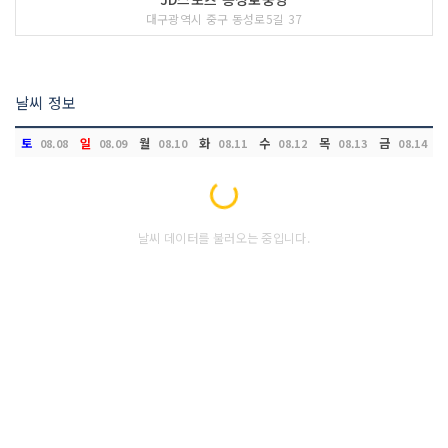
대구광역시 중구 동성로5길 37
날씨 정보
토
일
월
화
수
목
금
08.08
08.09
08.10
08.11
08.12
08.13
08.14
Loading...
날씨 데이터를 불러오는 중입니다.