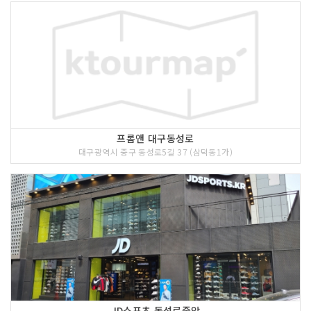
프롬앤 대구동성로
대구광역시 중구 동성로5길 37 (삼덕동1가)
JD스포츠 동성로중앙