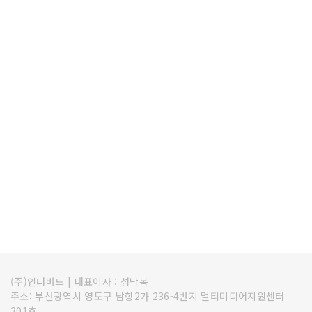
(주)인터버드
|
대표이사 : 성낙복
주소: 부산광역시 영도구 남항2가 236-4번지 멀티미디어지원센터
301호