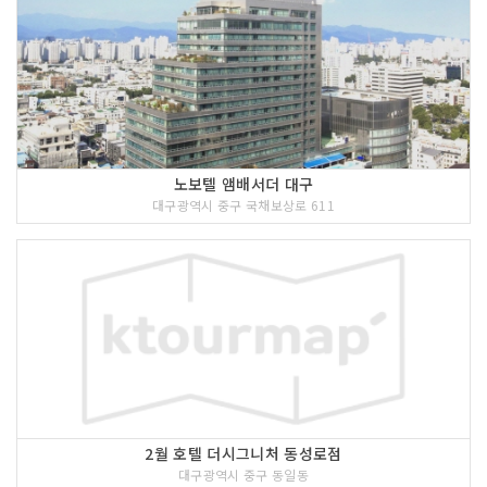
노보텔 앰배서더 대구
대구광역시 중구 국채보상로 611
2월 호텔 더시그니처 동성로점
대구광역시 중구 동일동