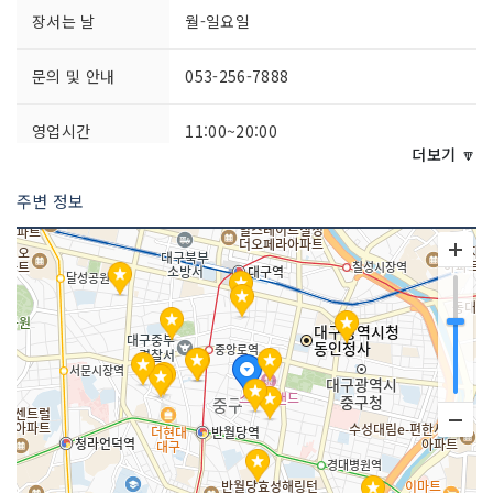
장서는 날
월-일요일
문의 및 안내
053-256-7888
영업시간
11:00~20:00
더보기 🔽
주차시설
불가능
주변 정보
쉬는날
명절
화장실 설명
있음
판매 품목
의약품/의료용 기기
매장안내
환급서비스 제공방식 : 사후