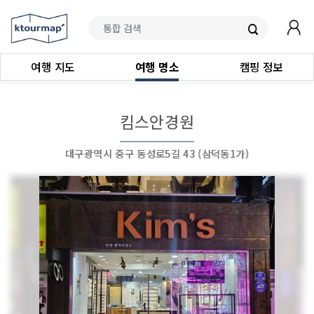
여행 지도
여행 명소
캠핑 정보
킴스안경원
대구광역시 중구 동성로5길 43 (삼덕동1가)