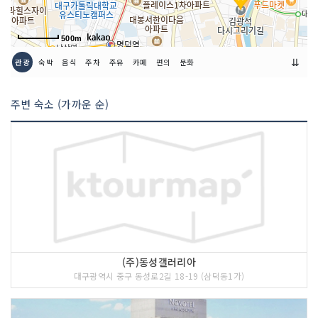
500m
⇊
관광
숙박
음식
주차
주유
카페
편의
문화
주변 숙소 (가까운 순)
(주)동성갤러리아
대구광역시 중구 동성로2길 18-19 (삼덕동1가)