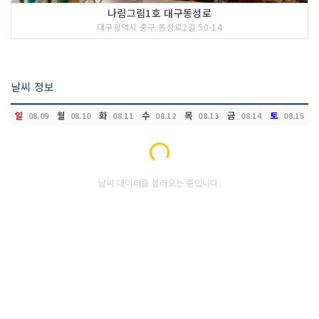
나림그림1호 대구동성로
대구광역시 중구 동성로2길 50-14
날씨 정보
일
월
화
수
목
금
토
08.09
08.10
08.11
08.12
08.13
08.14
08.15
Loading...
날씨 데이터를 불러오는 중입니다.