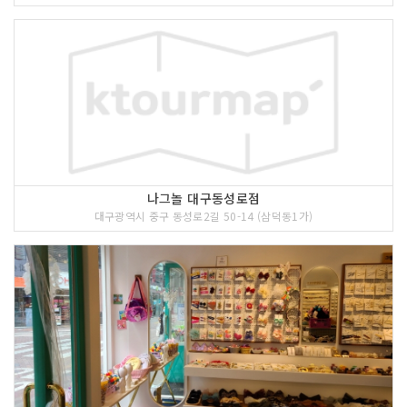
나그놀 대구동성로점
대구광역시 중구 동성로2길 50-14 (삼덕동1가)