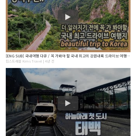
[ENG SUB] 국내여행 다큐 / 꼭 가봐야 할 국내 최고의 강원내륙 드라이브 여행 / 만항재, 정암사, 정선 소금강, 칠족령, 백룡동굴, 육백마지기 / 정선 평창 강원도여행
킴스트래블 Kims Travel | 4년 전