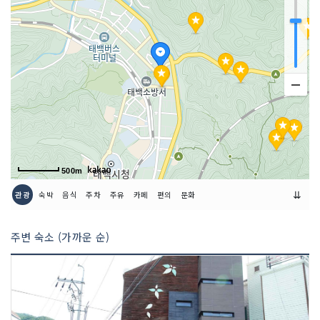
국 등
인허가번호
19910391013
500m
⇊
관광
숙박
음식
주차
주유
카페
편의
문화
주변 숙소 (가까운 순)