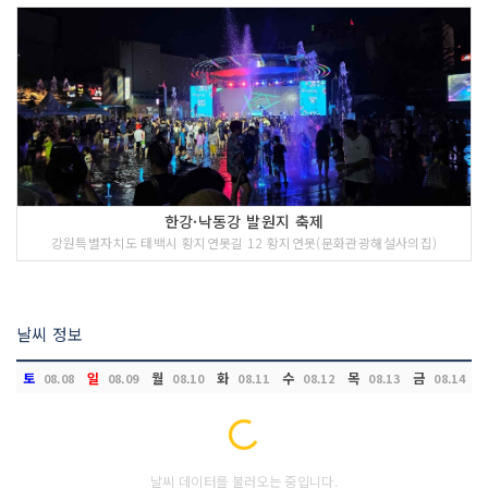
한강·낙동강 발원지 축제
강원특별자치도 태백시 황지연못길 12 황지연못(문화관광해설사의집)
날씨 정보
토
일
월
화
수
목
금
08.08
08.09
08.10
08.11
08.12
08.13
08.14
Loading...
날씨 데이터를 불러오는 중입니다.