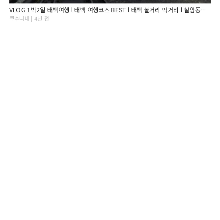
VLOG 1박2일 태백여행 l 태백 여행코스 BEST l 태백 볼거리 먹거리 l 철암동탄광마을 l 태백닭갈비 l 탄광마을투어 l 구문소 l 다비드 l 르노마스터캠핑카
쿠수니네 | 4년 전