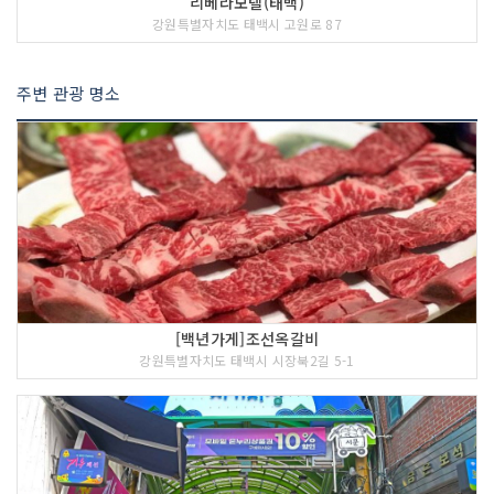
리베라모텔(태백)
강원특별자치도 태백시 고원로 87
주변 관광 명소
[백년가게]조선옥갈비
강원특별자치도 태백시 시장북2길 5-1