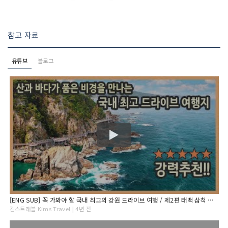
참고 자료
유튜브
블로그
[ENG SUB] 꼭 가봐야 할 국내 최고의 강원 드라이브 여행 / 제2편 태백 삼척 구간 / 구문소, 미인폭포, 장호항, 초곡용굴촛대바위, 덕봉산, 새천년해안도로, 국내여행지추천
킴스트래블 Kims Travel | 4년 전