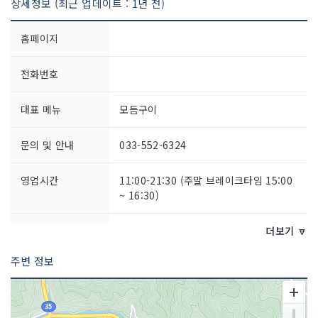
상세정보 (최근 업데이트 : 1년 전)
홈페이지
전화번호
대표 메뉴
모듬구이
문의 및 안내
033-552-6324
영업시간
11:00-21:30 (주말 브레이크타임 15:00
~ 16:30)
주차시설
불가능
더보기 🔽
※ 황지자유시장 공영주차장 이용
주변 정보
쉬는날
매주 월요일 / 설·추석 연휴
취급 메뉴
등심 / 치마살 / 갈비살 / 육회 / 선지해장