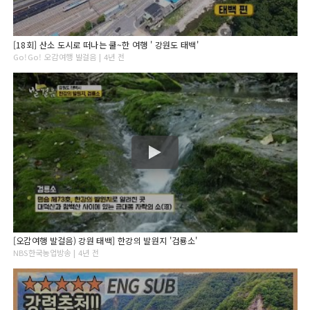
[18회] 산소 도시로 떠나는 쿨~한 여행 ' 강원도 태백'
Go!Go! 오감여행 발걸음 | 4년 전
[오감여행 발걸음) 강원 태백] 한강의 발원지 '검룡소'
NBS한국농업방송 | 4년 전