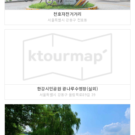
천호자전거거리
서울특별시 강동구 천호동
한강시민공원 광나루수영장(실외)
서울특별시 강동구 올림픽로89길 39