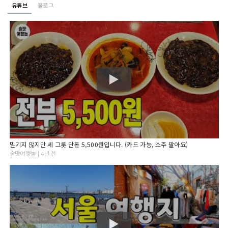
유튜브
블로그
믿기지 않지만 세 그릇 단돈 5,500원입니다. (카드 가능, 소주 팔아요)
술맛여행놈 | 4년 전