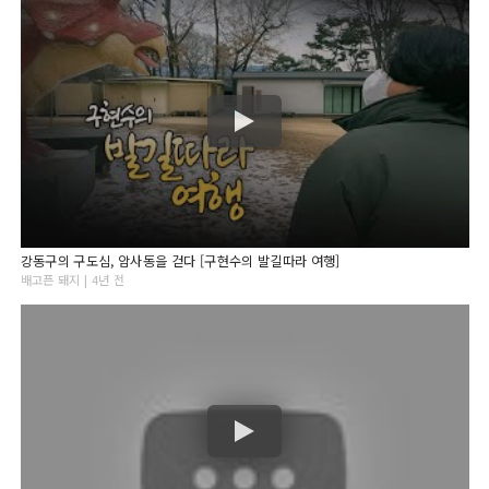
강동구의 구도심, 암사동을 걷다 [구현수의 발길따라 여행]
배고픈 돼지 | 4년 전