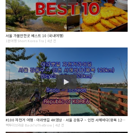
서울 가볼만한곳 베스트 10 (국내여행)
1분여행 Short Korea Tra | 4년 전
#100 자전거 여행 - 아라뱃길 4K영상 - 서울 강동구 ~ 인천 서해바다(왕복 120km) - Bicycle riding(120km) Seoul ~ Incheo, KOREA
빽투더브라운 BackToTheBrow | 4년 전