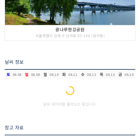
광나루한강공원
서울특별시 강동구 선사로 83-106 (암사동)
날씨 정보
토
일
월
화
수
목
금
08.08
08.09
08.10
08.11
08.12
08.13
08.14
Loading...
날씨 데이터를 불러오는 중입니다.
참고 자료