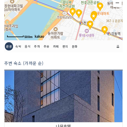
500m
⇊
관광
숙박
음식
주차
주유
카페
편의
문화
주변 숙소 (가까운 순)
나무호텔