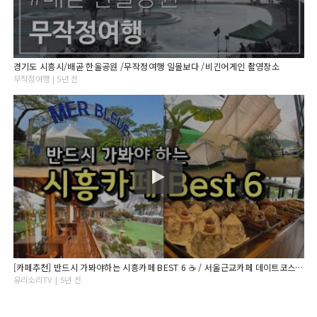
경기도 시흥시/배곧 한울공원 /무작정여행 일몰보다 /비긴어게인 촬영장소
무작정여행 | 5년 전
[카페추천] 반드시 가봐야하는 시흥카페 BEST 6 ☕ / 서울근교카페 데이트코스 시흥맛집 / 빛담/ 베니어베이커리/ 청화공간/ 늘솜당/ 숲에숨다/ 메르블루/ 시흥가볼만한 곳
유리소리TV | 5년 전