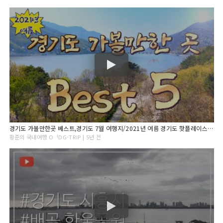
경기도 가볼만한곳 베스트,경기도 7월 여행지/2021년 여름 경기도 핫플레이스 베스트 5/경기도여행,경기도여행지,여행,경기도당일치기,경기도여행추천,6월여행지,7월여행지,8월여행지
황준의 국내여행 OᅥDG-TRIP | 5년 전