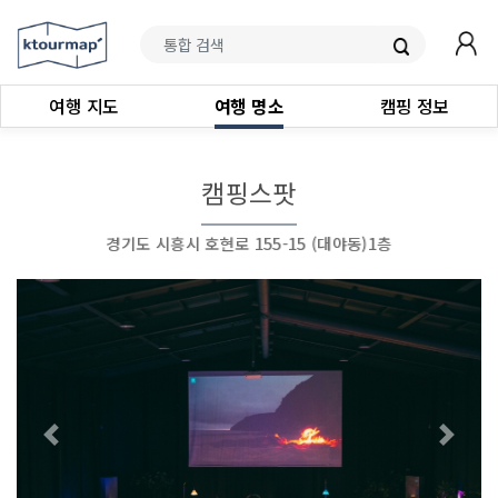
여행 지도
여행 명소
캠핑 정보
캠핑스팟
경기도 시흥시 호현로 155-15 (대야동)1층