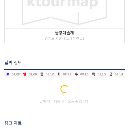
물왕예술제
경기도 시흥시 소래산길 11
날씨 정보
토
일
월
화
수
목
금
08.08
08.09
08.10
08.11
08.12
08.13
08.14
Loading...
날씨 데이터를 불러오는 중입니다.
참고 자료