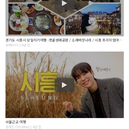
경기도 시흥시 당일치기여행 -갯골생태공원 / 소래버섯나라 / 시흥 프리미엄아울렛
유까비TV | 4년 전
서울근교 여행
초마드 CHOMAD | 4년 전