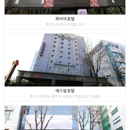
파비아호텔
경기도 부천시 부일로 510
에스알호텔
경기도 부천시 원미구 석천로178번길 22 (중동)