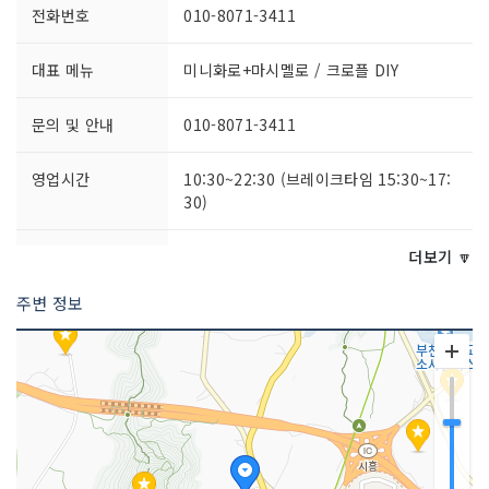
전화번호
010-8071-3411
대표 메뉴
미니화로+마시멜로 / 크로플 DIY
문의 및 안내
010-8071-3411
영업시간
10:30~22:30 (브레이크타임 15:30~17:
30)
주차시설
있음 (무료/사이트 당 1대씩 주차가능)
더보기 🔽
주변 정보
예약안내
네이버 예약
쉬는날
연중무휴