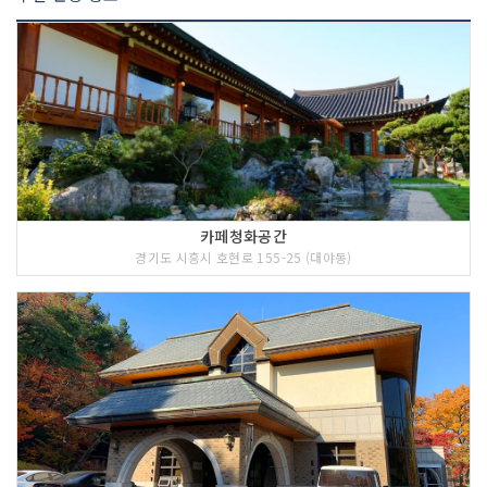
카페청화공간
경기도 시흥시 호현로 155-25 (대야동)