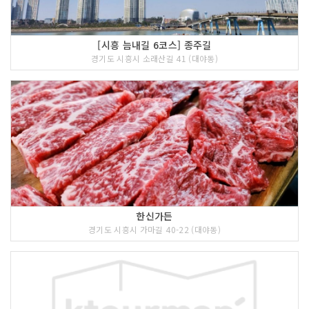
[시흥 늠내길 6코스] 종주길
경기도 시흥시 소래산길 41 (대야동)
한신가든
경기도 시흥시 가마길 40-22 (대야동)