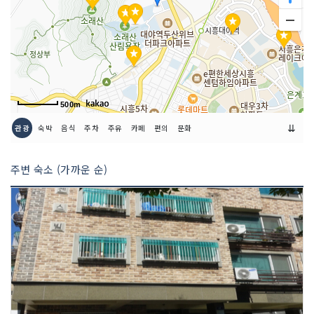
500m
⇊
관광
숙박
음식
주차
주유
카페
편의
문화
주변 숙소 (가까운 순)