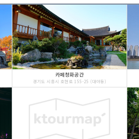
카페청화공간
경기도 시흥시 호현로 155-25 (대야동)