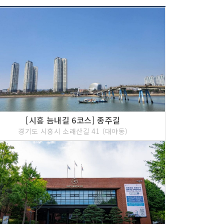
[시흥 늠내길 6코스] 종주길
경기도 시흥시 소래산길 41 (대야동)