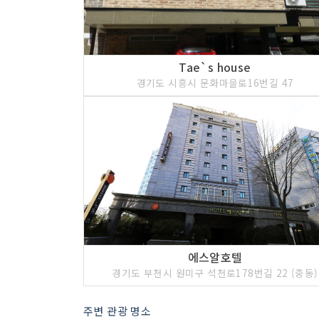
Tae`s house
경기도 시흥시 문화마을로16번길 47
에스알호텔
경기도 부천시 원미구 석천로178번길 22 (중동)
주변 관광 명소