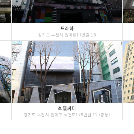
프라하
경기도 부천시 원미로17번길 18
호텔씨티
경기도 부천시 원미구 석천로178번길 12 (중동)