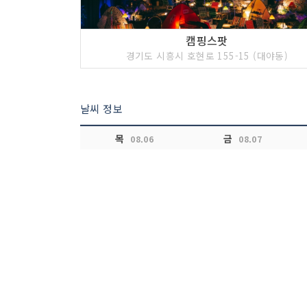
캠핑스팟
경기도 시흥시 호현로 155-15 (대야동)
날씨 정보
목
금
08.06
08.07