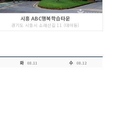
시흥 ABC행복학습타운
경기도 시흥시 소래산길 11 (대야동)
화
수
08.11
08.12