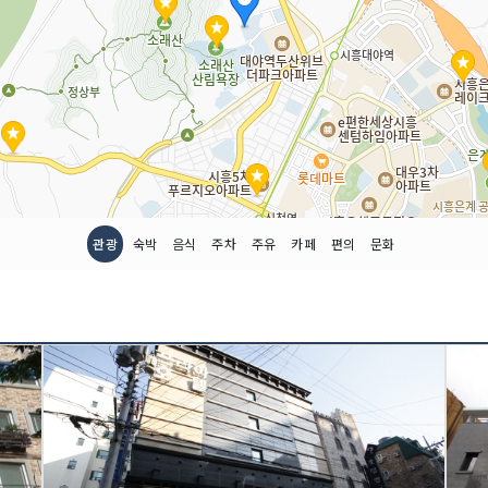
관광
숙박
음식
주차
주유
카페
편의
문화