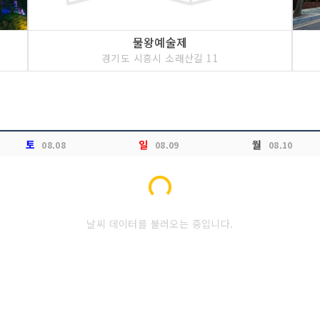
물왕예술제
경기도 시흥시 소래산길 11
토
일
월
08.08
08.09
08.10
Loading...
날씨 데이터를 불러오는 중입니다.