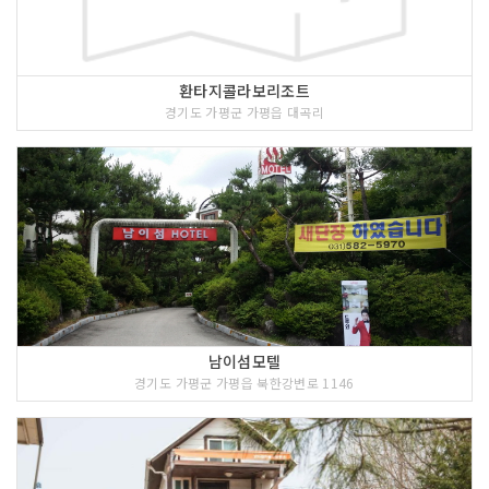
환타지콜라보리조트
경기도 가평군 가평읍 대곡리
남이섬모텔
경기도 가평군 가평읍 북한강변로 1146