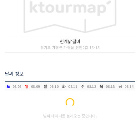
천계닭갈비
경기도 가평군 가평읍 연인2길 13-15
날씨 정보
토
일
월
화
수
목
금
08.08
08.09
08.10
08.11
08.12
08.13
08.14
Loading...
날씨 데이터를 불러오는 중입니다.