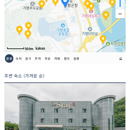
500m
⇊
관광
숙박
음식
주차
주유
카페
편의
문화
주변 숙소 (가까운 순)