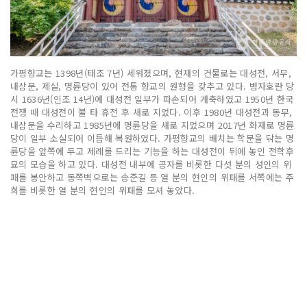
가평향교는 1398년(태조 7년) 세워졌으며, 현재의 건물로는 대성전, 서무,
내삼문, 제실, 명륜당이 있어 전통 향교의 원형을 갖추고 있다. 병자호란 당
시 1636년(인조 14년)에 대성전 일부가 파손되어 개축하였고 1950년 한국
전쟁 때 대성전이 불 타 휴전 후 새로 지었다. 이후 1980년 대성전과 동무,
내삼문을 수리하고 1985년에 명륜당을 새로 지었으며 2017년 화재로 명륜
당이 일부 소실되어 이듬해 복원하였다. 가평향교의 배치는 학문을 닦는 명
륜당을 앞쪽에 두고 제례를 드리는 기능을 하는 대성전이 뒤에 놓인 전학후
묘의 모습을 하고 있다. 대성전 내부에 공자를 비롯한 다섯 분의 성인의 위
패를 봉안하고 동쪽벽으로는 송준길 등 열 분의 현인의 위패를 서쪽에는 주
희를 비롯한 열 분의 현인의 위패를 모셔 놓았다.