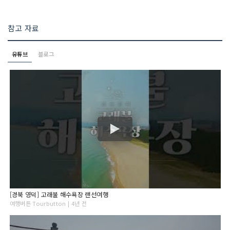
참고 자료
유튜브
블로그
[경북 영덕] 고래불 해수욕장 랜선여행
여행버튼 Tourbutton | 4년 전