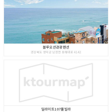
블루오션관광펜션
경상북도 영덕군 남정면 동해대로 4142
딜라이트107풀빌라