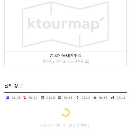
71호안동대게횟집
경상북도 영덕군 강구대게길 22
날씨 정보
토
일
월
화
수
목
금
08.08
08.09
08.10
08.11
08.12
08.13
08.14
Loading...
날씨 데이터를 불러오는 중입니다.