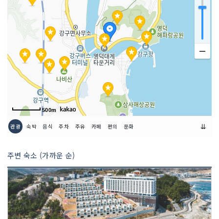
요금(무료)
쉬는날
연중무휴
이용시간
상시 개방
※직거래장터 13:00~18:00
500m
⇊
관광
숙박
음식
주차
주유
카페
편의
문화
주변 숙소 (가까운 순)