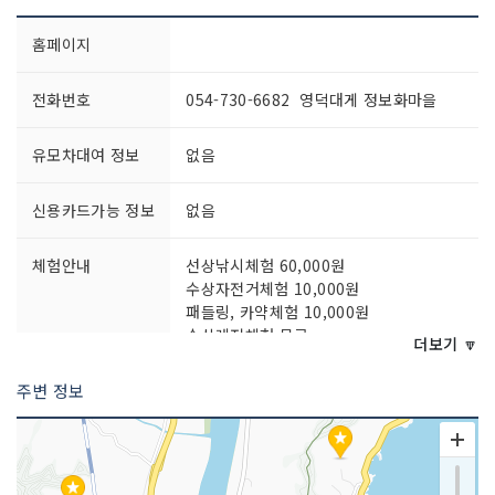
홈페이지
전화번호
054-730-6682 영덕대게 정보화마을
유모차대여 정보
없음
신용카드가능 정보
없음
체험안내
선상낚시체험 60,000원
수상자전거체험 10,000원
패들링, 카약체험 10,000원
수상레져체험 무료
더보기 🔽
스카이다이빙 50,000원
※ 수상레포츠 7.8월 예약
주변 정보
문의 및 안내
마을운영위원회 054-730-6682
주차시설
주차 가능(약10대)