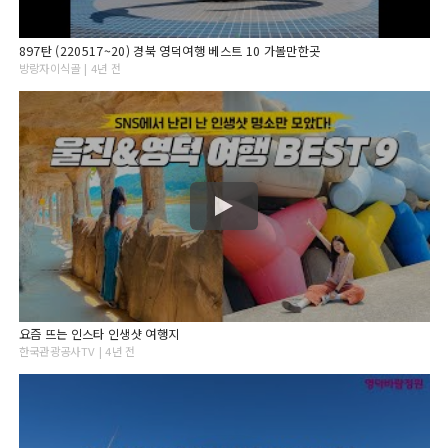
897탄 (220517~20) 경북 영덕여행 베스트 10 가볼만한곳
방랑자이식골 | 4년 전
요즘 뜨는 인스타 인생샷 여행지
한국관광공사TV | 4년 전