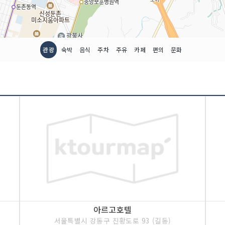
관광
숙박
음식
주차
주유
카페
편의
문화
아르고호텔
서울특별시 강동구 진황도로 93 (길동)