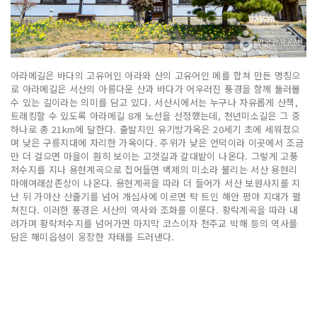
아라메길은 바다의 고유어인 아라와 산의 고유어인 메를 합쳐 만든 명칭으
로 아라메길은 서산의 아름다운 산과 바다가 어우러진 풍경을 함께 둘러볼
수 있는 길이라는 의미를 담고 있다. 서산시에서는 누구나 자유롭게 산책,
트래킹할 수 있도록 아라메길 8개 노선을 선정했는데, 천년미소길은 그 중
하나로 총 21km에 달한다. 출발지인 유기방가옥은 20세기 초에 세워졌으
며 낮은 구릉지대에 자리한 가옥이다. 주위가 낮은 언덕이라 이곳에서 조금
만 더 걸으면 마을이 훤히 보이는 고갯길과 갈대밭이 나온다. 그렇게 고풍
저수지를 지나 용현계곡으로 접어들면 백제의 미소라 불리는 서산 용현리
마애여래삼존상이 나온다. 용현계곡을 따라 더 들어가 서산 보원사지를 지
난 뒤 가야산 산줄기를 넘어 개심사에 이르면 탁 트인 해안 평야 지대가 펼
쳐진다. 이러한 풍경은 서산의 역사와 조화를 이룬다. 황락계곡을 따라 내
려가며 황락저수지를 넘어가면 마지막 코스이자 천주교 박해 등의 역사를
담은 해미읍성이 웅장한 자태를 드러낸다.