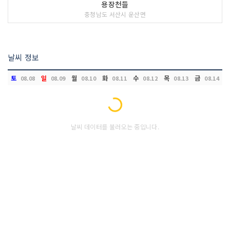
용장천들
충청남도 서산시 운산면
날씨 정보
토
일
월
화
수
목
금
08.08
08.09
08.10
08.11
08.12
08.13
08.14
Loading...
날씨 데이터를 불러오는 중입니다.