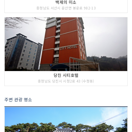
백제의 미소
충청남도 서산시 운산면 봉운로 982-13
당진 시티호텔
충청남도 당진시 시청2로 43 (수청동)
주변 관광 명소