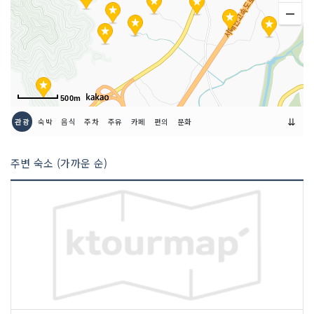
500m
⇊
관광
숙박
음식
주차
주유
카페
편의
문화
주변 숙소 (가까운 순)