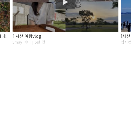
가다!
[ 서산 여행vlog
5may 메이 | 5년 전
집시캠퍼