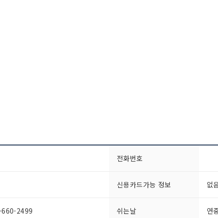
전화번호
신용카드가능 정보
없
660-2499
쉬는날
연