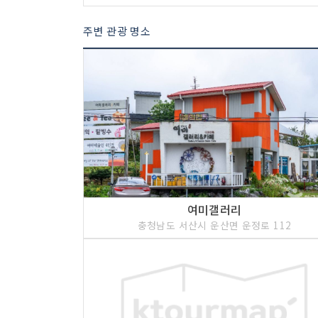
주변 관광 명소
여미갤러리
충청남도 서산시 운산면 운정로 112