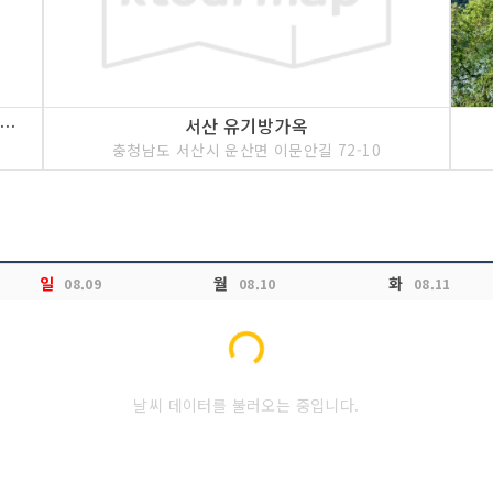
산 아라메길 천년미소길] 유기방가옥~해미읍성 진남루
서산 유기방가옥
충청남도 서산시 운산면 이문안길 72-10
Loading...
일
월
화
08.09
08.10
08.11
날씨 데이터를 불러오는 중입니다.