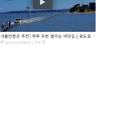
[서산 가볼만한곳 추천] 하루 두번 열리는 바닷길 | 웅도로 가는 길| 잠수교
 gypsycamper | 5년 전