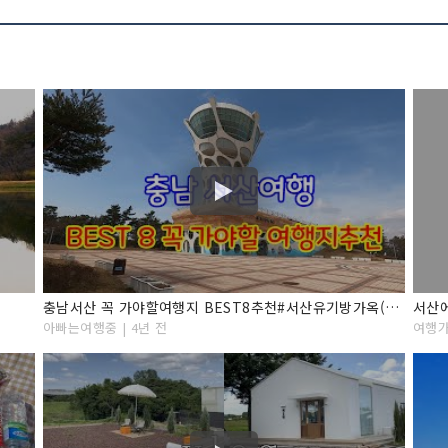
충남서산 꼭 가야할여행지 BEST8추천#서산유기방가옥(수선화축제)#간월암#개심사#버드랜드#해미읍성#부석사#서산마애삼존불#서산보원사지#서산맛집#서산가볼만한곳
아빠는여행중 | 4년 전
여행가