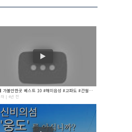
서산에 가볼만한곳 베스트 10 #해미읍성 #고파도 #간월암 #천수만철새도래지 #서산한우목장 #천리포수목원
자 | 4년 전