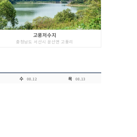
고풍저수지
충청남도 서산시 운산면 고풍리
수
목
08.12
08.13