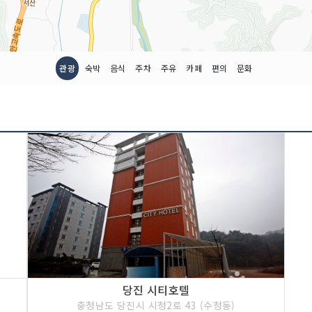
관광
숙박
음식
주차
주유
카페
편의
문화
당진 시티호텔
충청남도 당진시 시청2로 43 (수청동)