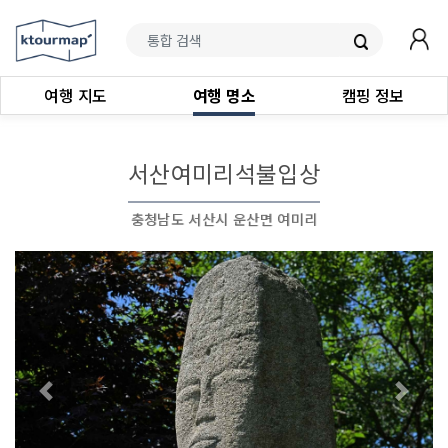
여행 지도
여행 명소
캠핑 정보
서산여미리석불입상
충청남도 서산시 운산면 여미리