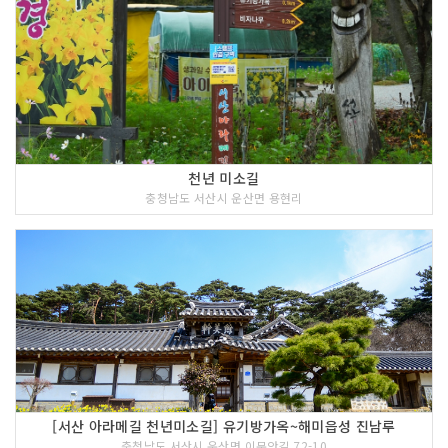
천년 미소길
충청남도 서산시 운산면 용현리
[서산 아라메길 천년미소길] 유기방가옥~해미읍성 진남루
충청남도 서산시 운산면 이문안길 72-10