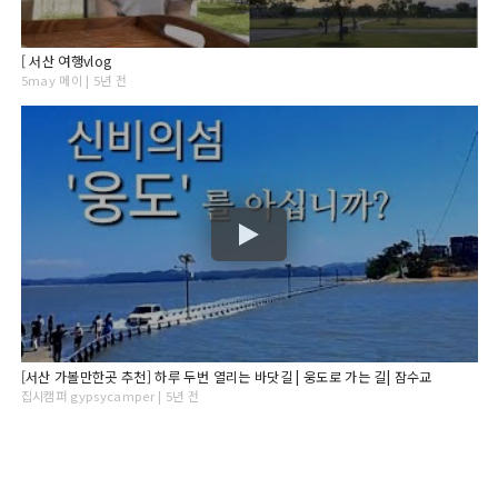
[ 서산 여행vlog
5may 메이 | 5년 전
[서산 가볼만한곳 추천] 하루 두번 열리는 바닷길 | 웅도로 가는 길| 잠수교
집시캠퍼 gypsycamper | 5년 전