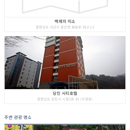
백제의 미소
충청남도 서산시 운산면 봉운로 982-13
당진 시티호텔
충청남도 당진시 시청2로 43 (수청동)
주변 관광 명소