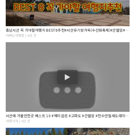
충남서산 꼭 가야할여행지 BEST8추천#서산유기방가옥(수선화축제)#간월암#개심사#버드랜드#해미읍성#부석사#서산마애삼존불#서산보원사지#서산맛집#서산가볼만한곳
아빠는여행중 | 4년 전
서산에 가볼만한곳 베스트 10 #해미읍성 #고파도 #간월암 #천수만철새도래지 #서산한우목장 #천리포수목원
여행가자 | 4년 전