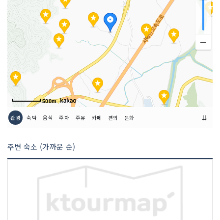
500m
⇊
관광
숙박
음식
주차
주유
카페
편의
문화
주변 숙소 (가까운 순)