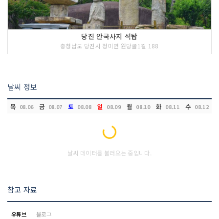
당진 안국사지 석탑
충청남도 당진시 정미면 원당골1길 188
날씨 정보
목
금
토
일
월
화
수
08.06
08.07
08.08
08.09
08.10
08.11
08.12
Loading...
날씨 데이터를 불러오는 중입니다.
참고 자료
유튜브
블로그