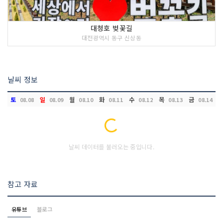
대청호 벚꽃길
대전광역시 동구 신상동
날씨 정보
토
일
월
화
수
목
금
08.08
08.09
08.10
08.11
08.12
08.13
08.14
Loading...
날씨 데이터를 불러오는 중입니다.
참고 자료
유튜브
블로그