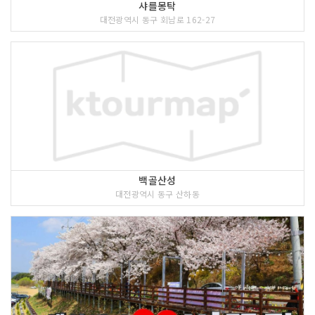
샤를몽탁
대전광역시 동구 회남로 162-27
백골산성
대전광역시 동구 산하동