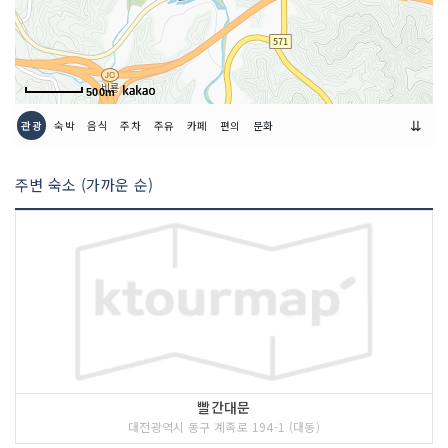
인허가번호
20210234812
500m
⇊
관광
숙박
음식
주차
주유
카페
편의
문화
주변 숙소 (가까운 순)
빨간대문
대전광역시 동구 계족로 194-1 (대동)