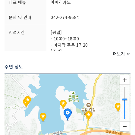
대표 메뉴
아메리카노
문의 및 안내
042-274-9684
영업시간
[평일]
- 10:00~18:00
- 마지막 주문 17:20
[주말]
더보기 🔽
- 10:00~19:00
- 마지막 주문 18:20
주변 정보
포장 가능
가능
주차시설
가능
쉬는날
연중무휴
취급 메뉴
에스프레소 / 카페라떼 / 바닐라라떼 등