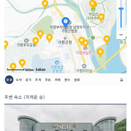
금연/흡연 여부
모두 금연석
취급 메뉴
안동찜닭 / 막국수 / 쟁반막국수 등
인허가번호
20040377015
500m
⇊
관광
숙박
음식
주차
주유
카페
편의
문화
주변 숙소 (가까운 순)