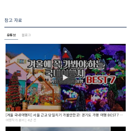
참고 자료
유튜브
블로그
[겨울 국내여행지] 서울 근교 당일치기 가볼만한곳! 경기도 가평 여행 BEST7 아침고요수목원/오색별빛정원전
여행작가 봄비 | 4년 전