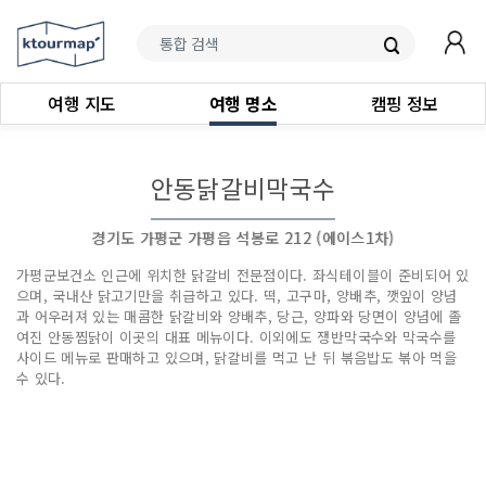
여행 지도
여행 명소
캠핑 정보
안동닭갈비막국수
경기도 가평군 가평읍 석봉로 212 (에이스1차)
가평군보건소 인근에 위치한 닭갈비 전문점이다. 좌식테이블이 준비되어 있
으며, 국내산 닭고기만을 취급하고 있다. 떡, 고구마, 양배추, 깻잎이 양념
과 어우러져 있는 매콤한 닭갈비와 양배추, 당근, 양파와 당면이 양념에 졸
여진 안동찜닭이 이곳의 대표 메뉴이다. 이외에도 쟁반막국수와 막국수를
사이드 메뉴로 판매하고 있으며, 닭갈비를 먹고 난 뒤 볶음밥도 볶아 먹을
수 있다.