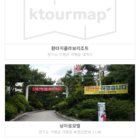
환타지콜라보리조트
경기도 가평군 가평읍 대곡리
남이섬모텔
경기도 가평군 가평읍 북한강변로 1146