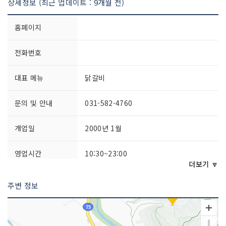
상세정보 (최근 업데이트 : 9개월 전)
홈페이지
전화번호
대표 메뉴
닭갈비
문의 및 안내
031-582-4760
개업일
2000년 1월
영업시간
10:30~23:00
더보기 🔽
주차시설
가능
주변 정보
쉬는날
연중무휴