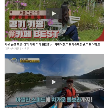
서울 근교 핫플 경기 가평 카페 BEST✨ | 가평여행,가평가볼만한곳,가평여행코스,경기도가볼만한곳, 서울근교가볼만한곳,가평카페,서울근교드라이브,서울근교카페,경기도카페,가평데이트
여행능력자들 | 4년 전