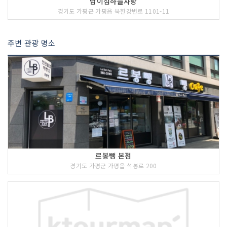
남이섬하늘사랑
경기도 가평군 가평읍 북한강변로 1101-11
주변 관광 명소
르봉뺑 본점
경기도 가평군 가평읍 석봉로 200