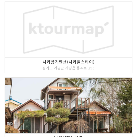
사과향기펜션(사과밭스테이)
경기도 가평군 가평읍 용추로 256