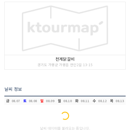
천계닭갈비
경기도 가평군 가평읍 연인2길 13-15
날씨 정보
금
토
일
월
화
수
목
08.07
08.08
08.09
08.10
08.11
08.12
08.13
Loading...
날씨 데이터를 불러오는 중입니다.