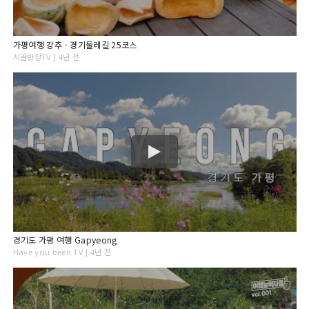
가평여행 강추ㆍ경기둘레길 25코스
시골반장TV | 4년 전
경기도 가평 여행 Gapyeong
Have you been TV | 4년 전