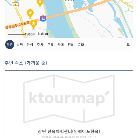
500m
⇊
관광
숙박
음식
주차
주유
카페
편의
문화
주변 숙소 (가까운 순)
장연 한옥체험센터(양평이포한옥)
경기도 양평군 개군면 여양로 2114