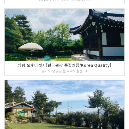
양평 오후다섯시[한국관광 품질인증/Korea Quality]
경기도 양평군 불곡부처울길 51