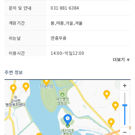
문의 및 안내
031-881-6384
개장기간
봄,여름,가을,겨울
쉬는날
연중무휴
이용시간
14:00~익일12:00
더보기 🔽
주변 정보