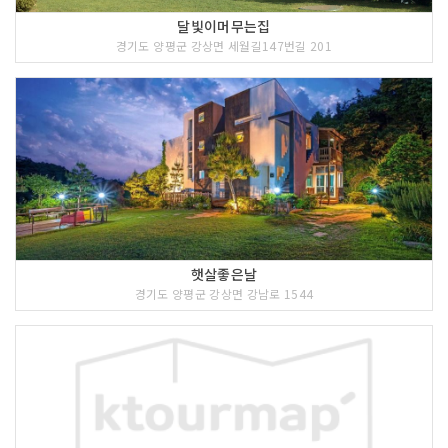
달빛이머무는집
경기도 양평군 강상면 세월길147번길 201
햇살좋은날
경기도 양평군 강상면 강남로 1544