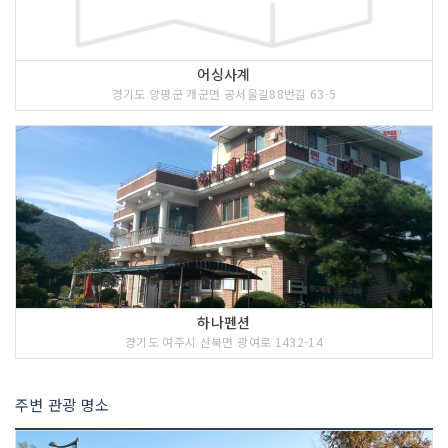
어싱사계
경기도 양평군 개군면 공서울길88번길 63-5
하나펜션
경기도 여주시 산북면 광여로 1432-14
주변 관광 명소