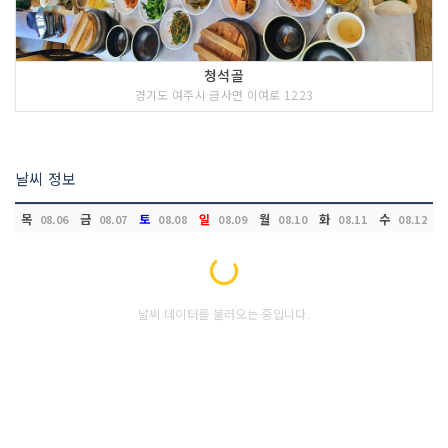
청석골
경기도 여주시 금사면 이여로 1223
날씨 정보
목
금
토
일
월
화
수
08.06
08.07
08.08
08.09
08.10
08.11
08.12
Loading...
날씨 데이터를 불러오는 중입니다.