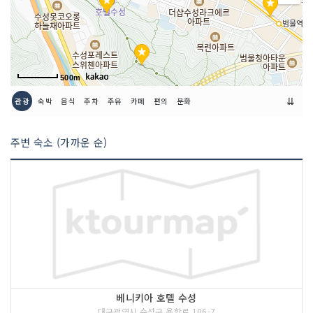
500m
⇊
관광
숙박
음식
주차
주유
카페
편의
문화
주변 숙소 (가까운 순)
베니키아 호텔 수성
대구광역시 수성구 용학로 106-7