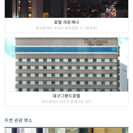
호텔 라온제나
대구광역시 수성구 범어천로 73 (범어동)
대구그랜드호텔
대구광역시 수성구 동대구로 305
주변 관광 명소