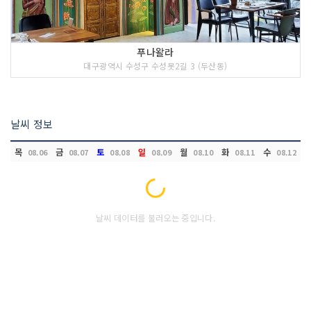
푸나왈라
대구광역시 수성구 수성못2길 3 (두산동)
날씨 정보
목
금
토
일
월
화
수
08.06
08.07
08.08
08.09
08.10
08.11
08.12
Loading...
날씨 데이터를 불러오는 중입니다.