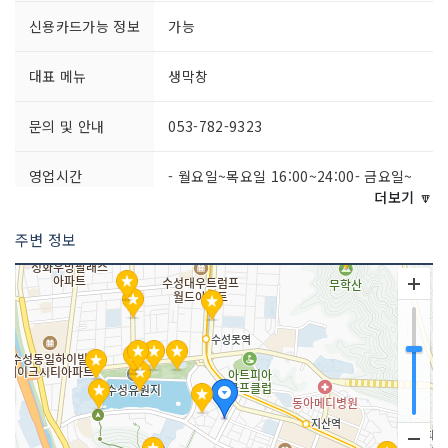
신용카드가능 정보
가능
대표 메뉴
생막창
문의 및 안내
053-782-9323
영업시간
- 월요일~목요일 16:00~24:00- 금요일~
토요일 16:00~익일 00:30- 일요일 16:0
더보기 🔽
0~24:00
주변 정보
주차시설
가능요금 (무료)
쉬는날
연중무휴
취급 메뉴
소막창 / 차돌박이 / 생삽겹살 등
인허가번호
20150174264