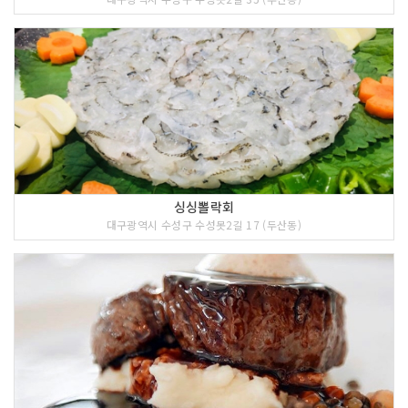
싱싱뽈락회
대구광역시 수성구 수성못2길 17 (두산동)