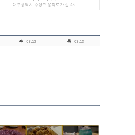
대구광역시 수성구 용학로25길 45
수
목
08.12
08.13