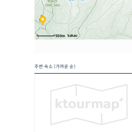
500m
주변 숙소 (가까운 순)