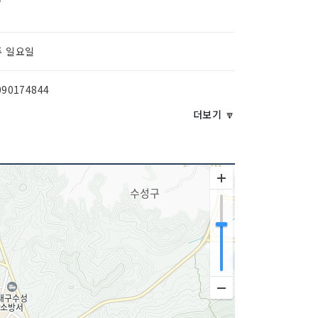
주 일요일
090174844
더보기 🔽