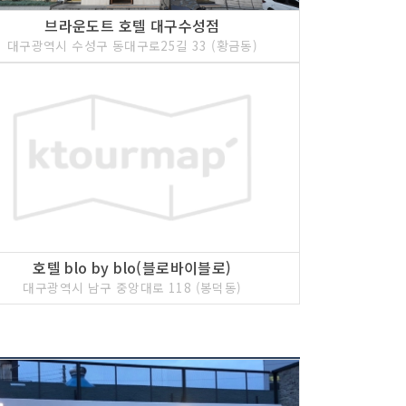
브라운도트 호텔 대구수성점
대구광역시 수성구 동대구로25길 33 (황금동)
호텔 blo by blo(블로바이블로)
대구광역시 남구 중앙대로 118 (봉덕동)