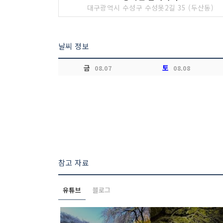
대구광역시 수성구 수성못2길 35 (두산동)
날씨 정보
금
토
08.07
08.08
참고 자료
유튜브
블로그