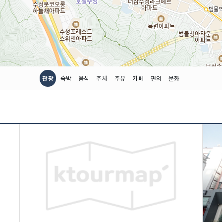
관광
숙박
음식
주차
주유
카페
편의
문화