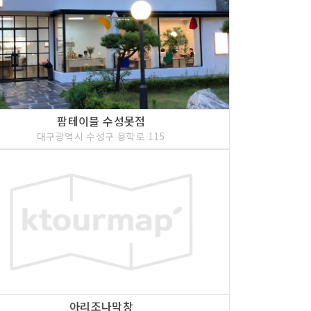
팜테이블 수성못점
대구광역시 수성구 용학로 115
아리조나막창