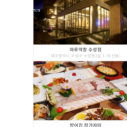
마루막창 수성점
대구광역시 수성구 수성못2길 5 (두산동)
방어진 참가자미