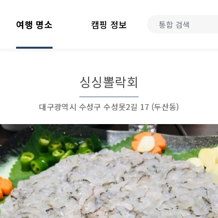
여행 명소
캠핑 정보
싱싱뽈락회
대구광역시 수성구 수성못2길 17 (두산동)