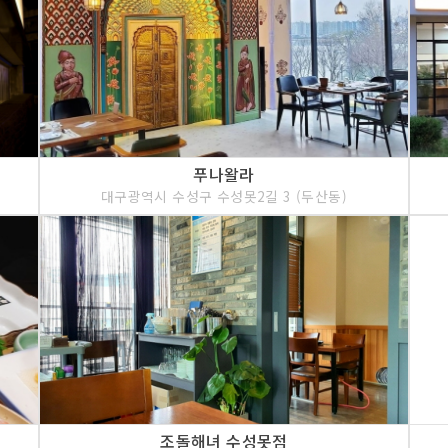
푸나왈라
대구광역시 수성구 수성못2길 3 (두산동)
조돌해녀 수성못점