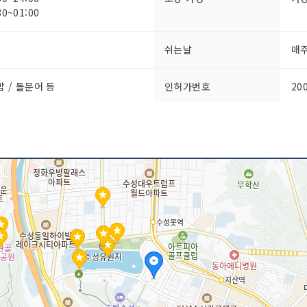
0~01:00
쉬는날
매
밥 / 돌문어 등
인허가번호
20