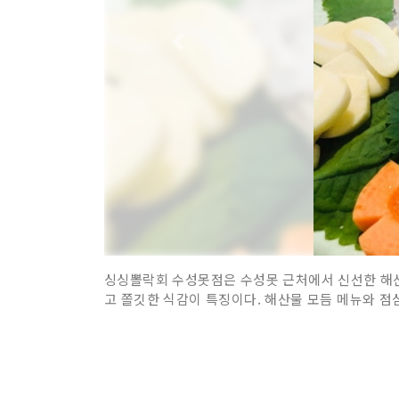
싱싱뽈락회 수성못점은 수성못 근처에서 신선한 해산
고 쫄깃한 식감이 특징이다. 해산물 모듬 메뉴와 점