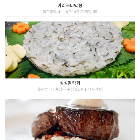
아리조나막창
대구광역시 수성구 용학로25길 45
싱싱뽈락회
대구광역시 수성구 수성못2길 17 (두산동)