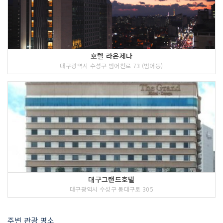
호텔 라온제나
대구광역시 수성구 범어천로 73 (범어동)
대구그랜드호텔
대구광역시 수성구 동대구로 305
주변 관광 명소