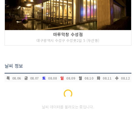
마루막창 수성점
대구광역시 수성구 수성못2길 5 (두산동)
날씨 정보
목
금
토
일
월
화
수
08.06
08.07
08.08
08.09
08.10
08.11
08.12
Loading...
날씨 데이터를 불러오는 중입니다.