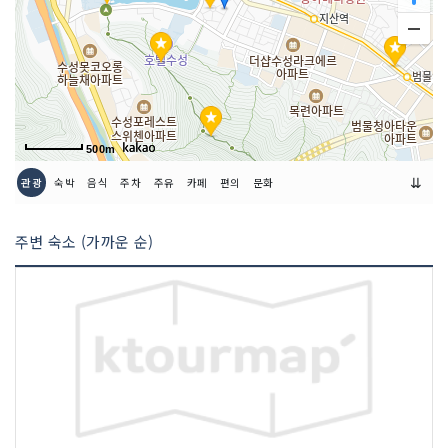
인허가번호
20200176126
500m
⇊
관광
숙박
음식
주차
주유
카페
편의
문화
주변 숙소 (가까운 순)