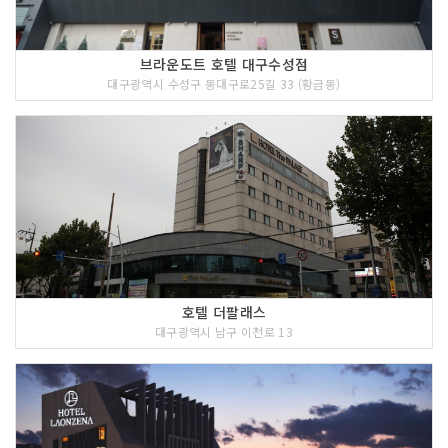
브라운도트 호텔 대구수성점
대구광역시 수성구 동대구로25길 33 (황금동)
호텔 더팔래스
대구광역시 남구 이천로 13