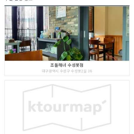
조돌해녀 수성못점
대구광역시 수성구 수성못2길 36